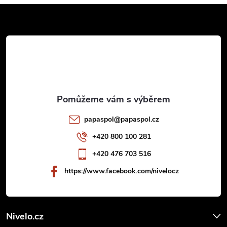
v
Z
ý
á
p
p
i
a
s
u
t
papaspol
@
papaspol.cz
í
+420 800 100 281
+420 476 703 516
https://www.facebook.com/nivelocz
Nivelo.cz