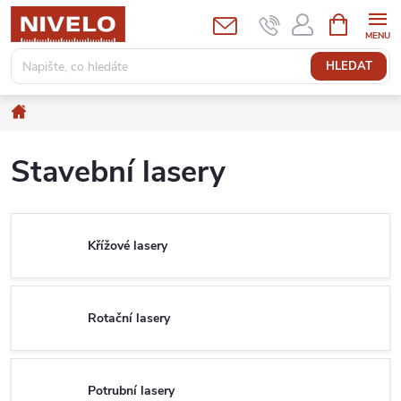
Přejít
NÁKUPNÍ
KOŠÍK
na
obsah
HLEDAT
Domů
Stavební lasery
Křížové lasery
Rotační lasery
Potrubní lasery