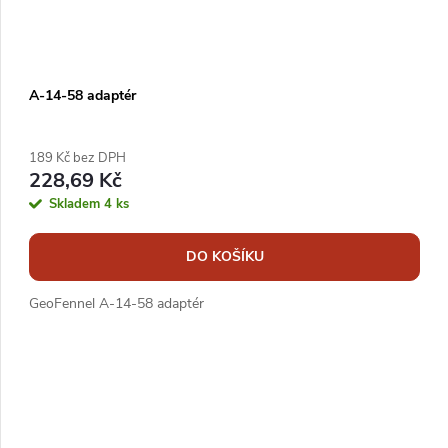
d
o
u
d
k
u
A-14-58 adaptér
t
k
ů
t
189 Kč bez DPH
228,69 Kč
ů
Skladem
4 ks
DO KOŠÍKU
GeoFennel A-14-58 adaptér