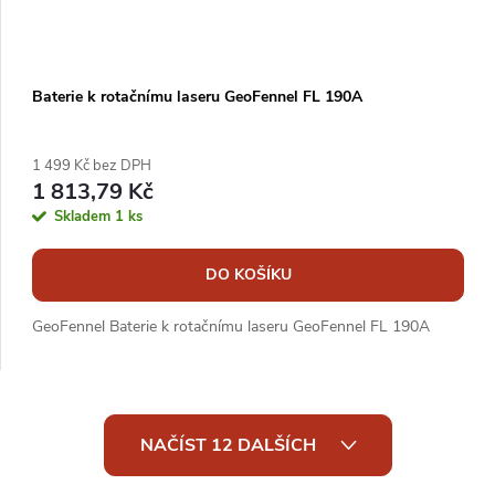
Baterie k rotačnímu laseru GeoFennel FL 190A
1 499 Kč bez DPH
1 813,79 Kč
Skladem
1 ks
DO KOŠÍKU
GeoFennel Baterie k rotačnímu laseru GeoFennel FL 190A
O
NAČÍST 12 DALŠÍCH
v