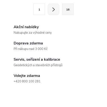
l
S
1
16
t
á
r
d
á
Akční nabídky
a
n
Nakupujte za výhodné ceny
k
c
Doprava zdarma
o
Při nákupu nad 3 000 Kč
í
v
á
Servis, seřízení a kalibrace
p
Geodetických a stavebních přístrojů
n
r
í
Volejte zdarma
v
+420 800 100 281
k
y