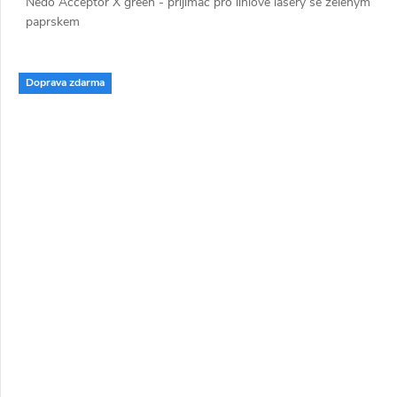
Nedo Acceptor X green - přijímač pro liniové lasery se zeleným
paprskem
Doprava zdarma