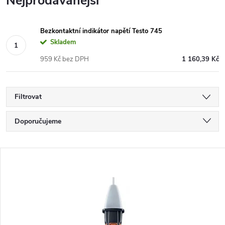
Nejprodávanější
Bezkontaktní indikátor napětí Testo 745
Skladem
959 Kč bez DPH
1 160,39 Kč
Filtrovat
Doporučujeme
Ř
Nejlevnější
a
Nejdražší
z
V
Nejprodávanější
e
ý
Abecedně
n
p