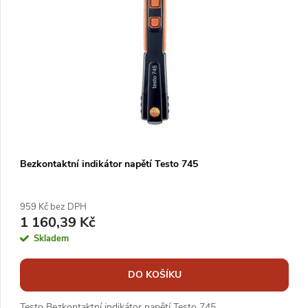
í
i
p
s
r
p
o
r
d
o
u
d
k
u
Bezkontaktní indikátor napětí Testo 745
t
k
ů
t
959 Kč bez DPH
1 160,39 Kč
ů
Skladem
DO KOŠÍKU
Testo Bezkontaktní indikátor napětí Testo 745