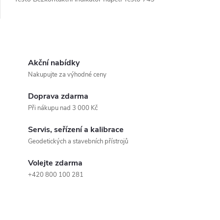
O
v
Akční nabídky
Nakupujte za výhodné ceny
l
Doprava zdarma
á
Při nákupu nad 3 000 Kč
d
Servis, seřízení a kalibrace
a
Geodetických a stavebních přístrojů
c
Volejte zdarma
+420 800 100 281
í
p