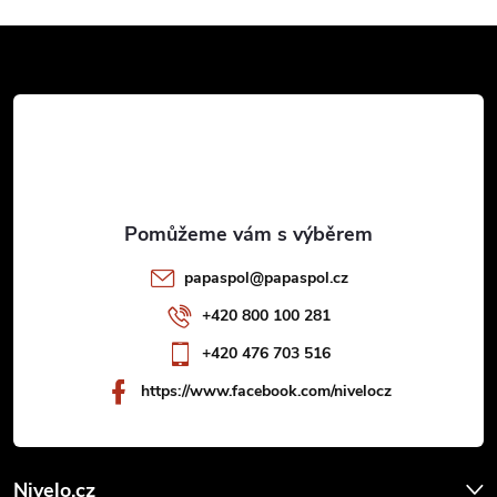
r
Z
v
k
á
y
p
v
a
ý
t
p
papaspol
@
papaspol.cz
i
í
+420 800 100 281
s
+420 476 703 516
https://www.facebook.com/nivelocz
u
Nivelo.cz