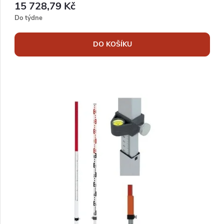
15 728,79 Kč
ů
Do týdne
DO KOŠÍKU