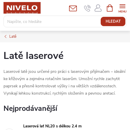
Přejít
NÁKUPNÍ
KOŠÍK
na
obsah
HLEDAT
Latě
Latě laserové
Laserové latě jsou určené pro práci s laserovým přijímačem – ideální
ke křížovým a zejména rotačním laserům. Umožní rychle zachytit
paprsek a přesně kontrolovat výšky i na větších vzdálenostech.
Vynikají lehkou konstrukcí, rychlým složením a pevnou aretací.
Nejprodávanější
Laserová lať NL20 s délkou 2.4 m