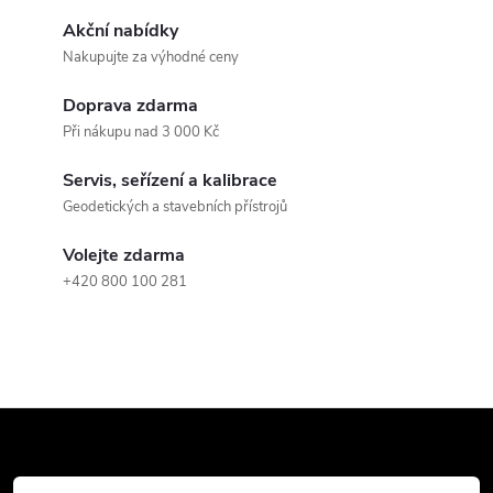
v
Akční nabídky
k
Nakupujte za výhodné ceny
y
Doprava zdarma
Při nákupu nad 3 000 Kč
v
Servis, seřízení a kalibrace
ý
Geodetických a stavebních přístrojů
p
Volejte zdarma
i
+420 800 100 281
s
u
Z
á