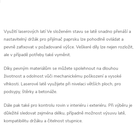
O
v
Využití laserových latí Ve složeném stavu se latě snadno přenáší a
nastavitelný držák pro přijímač paprsku lze pohodlně ovládat a
l
pevně zafixovat v požadované výšce. Veškeré díly lze nejen rozložit,
á
ale v případě potřeby také vyměnit.
d
Díky pevným materiálům se můžete spolehnout na dlouhou
životnost a odolnost vůči mechanickému poškození a vysoké
a
vlhkosti. Laserové latě využijete při nivelaci větších ploch, pro
podsypy, štěrky a betonáže.
c
í
Dále pak také pro kontrolu rovin v interiéru i exteriéru. Při výběru je
důležité sledovat zejména délku, případně možnost výsuvu latě,
p
kompatibilitu držáku a čitelnost stupnice.
r