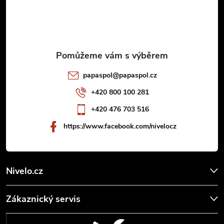
p
a
t
papaspol
@
papaspol.cz
í
+420 800 100 281
+420 476 703 516
https://www.facebook.com/nivelocz
Nivelo.cz
Zákaznický servis