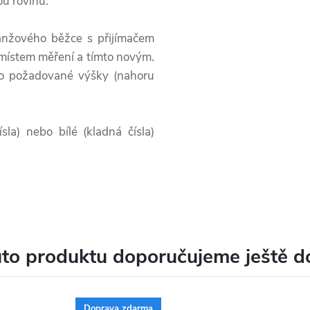
ou rovinu.
anžového běžce s přijímačem
 místem měření a tímto novým.
do požadované výšky (nahoru
sla) nebo bílé (kladná čísla)
to produktu doporučujeme ještě d
Doprava zdarma