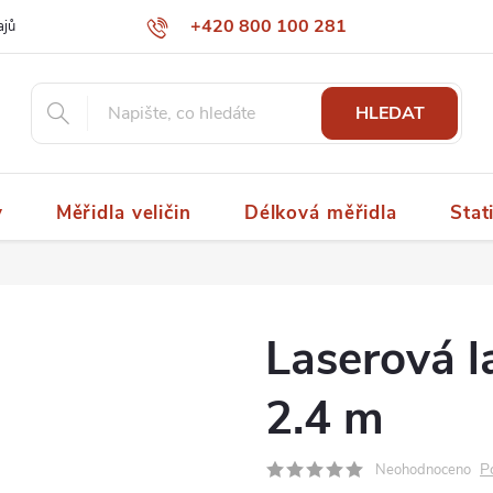
+420 800 100 281
ajů
papaspol@papaspol.cz
HLEDAT
y
Měřidla veličin
Délková měřidla
Stat
Laserová l
2.4 m
P
Neohodnoceno