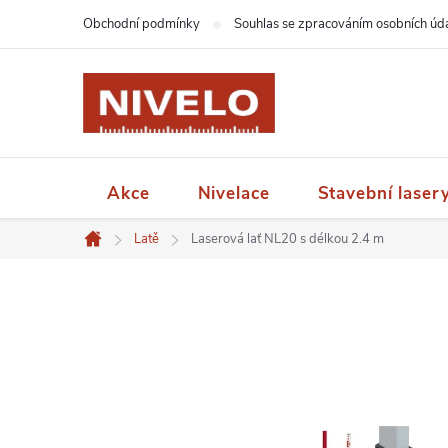
Přejít
Obchodní podmínky
Souhlas se zpracováním osobních úd
na
obsah
Akce
Nivelace
Stavební laser
Latě
Laserová lať NL20 s délkou 2.4 m
Domů