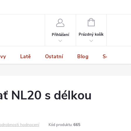
NÁKUPNÍ
KOŠÍK
Prázdný košík
Přihlášení
ivy
Latě
Ostatní
Blog
Servis a p
ať NL20 s délkou
odrobnosti hodnocení
Kód produktu:
665