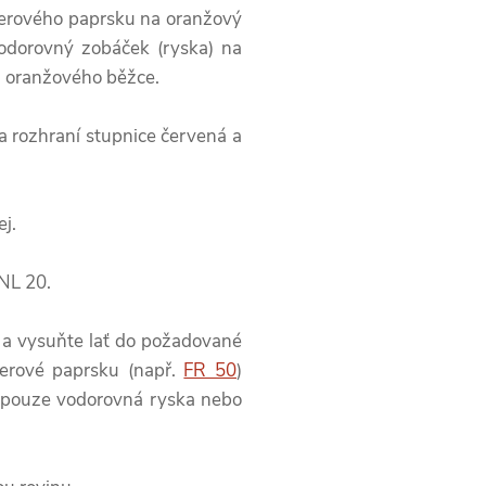
aserového paprsku na oranžový
vodorovný zobáček (ryska) na
u oranžového běžce.
a rozhraní stupnice červená a
j.
 NL 20.
y) a vysuňte lať do požadované
serové paprsku (např.
FR 50
)
e pouze vodorovná ryska nebo