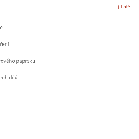
Latě
ce
ření
erového paprsku
ech dílů