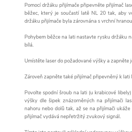
Pomocí držáku přijímače připevněte přijímač l
běžec, který je součastí latě NL 20 tak, aby 
držáku přijímače byla zárovnána s vrchní hrano
Pohybem běžce na lati nastavte rysku držáku n
bílá.
Umístěte laser do požadované výšky a zapněte je
Zároveň zapněte také přijímač připevněný k lati
Povolte spodní šroub na lati (u krabicové libel
výšky dle šipek znázorněných na přijímači la
nahoru nebo dolů tak, až se na přijímači ukáž
přijímač vydává nepřetržitý zvukový signál.