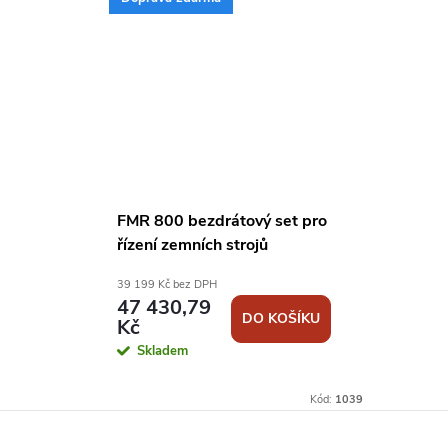
FMR 800 bezdrátový set pro
řízení zemních strojů
39 199 Kč bez DPH
47 430,79
DO KOŠÍKU
Kč
Skladem
Kód:
1039