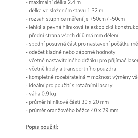
- maximální délka 2.4 m
- délka ve složeném stavu 1.32 m
- rozsah stupnice měření je +50cm / -50cm
- lehká a pevná hliníková teleskopická konstruk
- přední strana všech dílů má mm dělení
- spodní posuvná část pro nastavení počátku mě
- odečet kladné nebo záporné hodnoty
- včetně nastavitelného držáku pro přijímač las
- včetně libely a transportního pouzdra
- kompletně rozebíratelná = možnost výměny vš
- ideální pro použití s rotačními lasery
- váha 0.9 kg
- průměr hliníkové části 30 x 20 mm
- průměr oranžového běžce 40 x 29 mm
Popis použití: