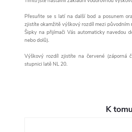
Tímto jste nastavili základní vodorovnou výškov
Přesuňte se s latí na další bod a posunem or
zjistíte okamžitě výškový rozdíl mezi původním
Šipky na přijímači Vás automaticky navedou 
nebo dolů).
Výškový rozdíl zjistíte na červené (záporná čí
stupnici latě NL 20.
K tomu