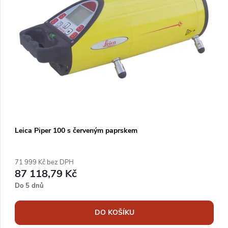
í
i
p
s
r
p
o
r
d
o
u
d
k
u
Leica Piper 100 s červeným paprskem
t
k
ů
t
71 999 Kč bez DPH
87 118,79 Kč
ů
Do 5 dnů
DO KOŠÍKU