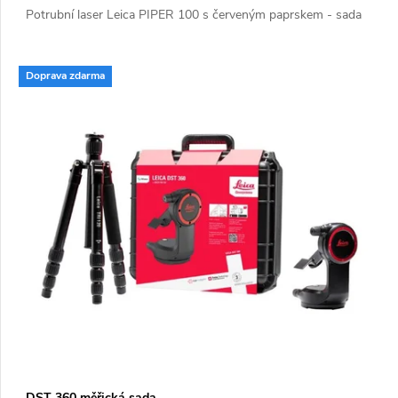
Potrubní laser Leica PIPER 100 s červeným paprskem - sada
Doprava zdarma
DST 360 měřická sada