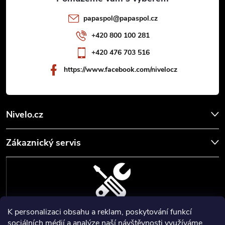
k
t
papaspol
@
papaspol.cz
y
í
+420 800 100 281
v
+420 476 703 516
ý
https://www.facebook.com/nivelocz
p
i
Nivelo.cz
s
u
Zákaznický servis
K personalizaci obsahu a reklam, poskytování funkcí
SERVIS, SEŘÍZENÍ A KALIBRACE
sociálních médií a analýze naší návštěvnosti využíváme