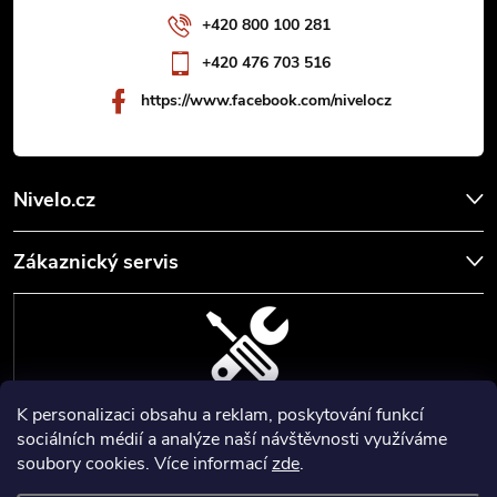
í
+420 800 100 281
+420 476 703 516
https://www.facebook.com/nivelocz
Nivelo.cz
Zákaznický servis
K personalizaci obsahu a reklam, poskytování funkcí
SERVIS, SEŘÍZENÍ A KALIBRACE
sociálních médií a analýze naší návštěvnosti využíváme
soubory cookies. Více informací
zde
.
Zajišťujeme servisní a kalibrační služby geodetických a stavebních