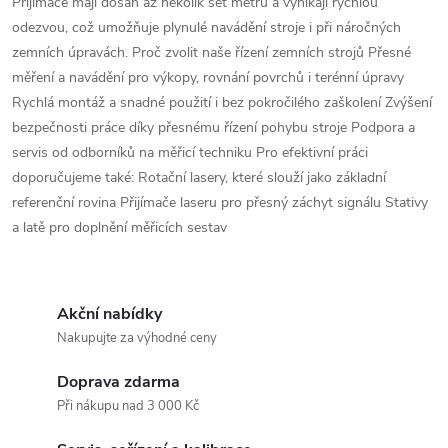
Přijímače mají dosah až několik set metrů a vynikají rychlou
v
odezvou, což umožňuje plynulé navádění stroje i při náročných
zemních úpravách. Proč zvolit naše řízení zemních strojů Přesné
k
měření a navádění pro výkopy, rovnání povrchů i terénní úpravy
y
Rychlá montáž a snadné použití i bez pokročilého zaškolení Zvýšení
bezpečnosti práce díky přesnému řízení pohybu stroje Podpora a
v
servis od odborníků na měřicí techniku Pro efektivní práci
doporučujeme také: Rotační lasery, které slouží jako základní
ý
referenční rovina Přijímače laseru pro přesný záchyt signálu Stativy
p
a latě pro doplnění měřicích sestav
i
s
Akční nabídky
Nakupujte za výhodné ceny
u
Doprava zdarma
Při nákupu nad 3 000 Kč