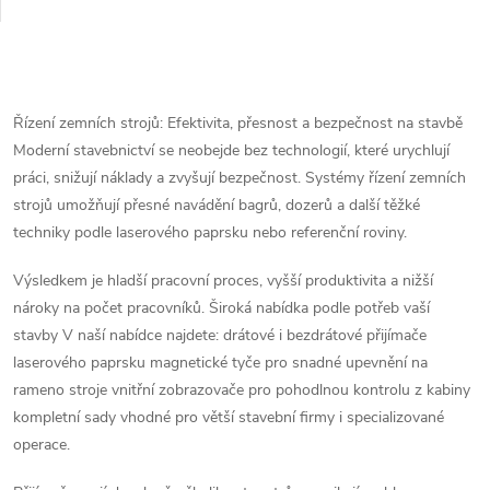
O
v
Řízení zemních strojů: Efektivita, přesnost a bezpečnost na stavbě
Moderní stavebnictví se neobejde bez technologií, které urychlují
l
práci, snižují náklady a zvyšují bezpečnost. Systémy řízení zemních
á
strojů umožňují přesné navádění bagrů, dozerů a další těžké
techniky podle laserového paprsku nebo referenční roviny.
d
Výsledkem je hladší pracovní proces, vyšší produktivita a nižší
a
nároky na počet pracovníků. Široká nabídka podle potřeb vaší
stavby V naší nabídce najdete: drátové i bezdrátové přijímače
c
laserového paprsku magnetické tyče pro snadné upevnění na
í
rameno stroje vnitřní zobrazovače pro pohodlnou kontrolu z kabiny
kompletní sady vhodné pro větší stavební firmy i specializované
p
operace.
r