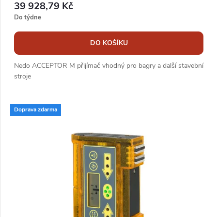
39 928,79 Kč
ů
Do týdne
DO KOŠÍKU
Nedo ACCEPTOR M přijímač vhodný pro bagry a další stavební
stroje
Doprava zdarma