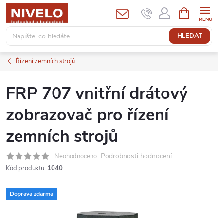
Přejít
NÁKUPNÍ
KOŠÍK
na
obsah
HLEDAT
Řízení zemních strojů
FRP 707 vnitřní drátový
zobrazovač pro řízení
zemních strojů
Podrobnosti hodnocení
Neohodnoceno
Kód produktu:
1040
Doprava zdarma