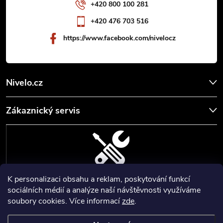
í
+420 800 100 281
+420 476 703 516
https://www.facebook.com/nivelocz
Nivelo.cz
Zákaznický servis
K personalizaci obsahu a reklam, poskytování funkcí
SERVIS, SEŘÍZENÍ A KALIBRACE
sociálních médií a analýze naší návštěvnosti využíváme
soubory cookies. Více informací
zde
.
Zajišťujeme servisní a kalibrační služby geodetických a stavebních
přístrojů a pomůcek.