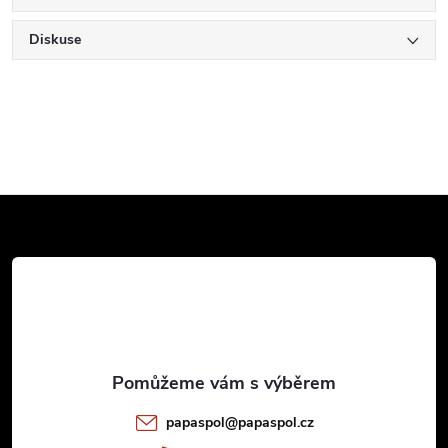
Diskuse
Z
á
p
a
t
papaspol
@
papaspol.cz