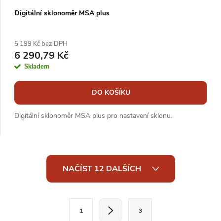
Digitální sklonoměr MSA plus
5 199 Kč bez DPH
6 290,79 Kč
Skladem
DO KOŠÍKU
Digitální sklonoměr MSA plus pro nastavení sklonu.
O
NAČÍST 12 DALŠÍCH
v
l
S
1
3
t