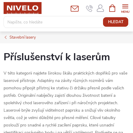
Přejít
NÁKUPNÍ
KOŠÍK
na
obsah
HLEDAT
Stavební lasery
Příslušenství k laserům
V této kategorii najdete širokou škálu praktických doplňků pro vaše
laserové přístroje. Adaptéry na závity různých rozměrů vám
pomohou připojit přístroj ke stativu či držáku přesně podle vašich
potřeb. Originální nabíječky zajistí dlouhou životnost baterií a
spolehlivý chod laserového zařízení i při náročných projektech.
Laserové brýle zvyšují viditelnost paprsku a snižují vliv okolního
světla, což je velmi důležité pro přesné měření. Cílové tabulky
poslouží pro snadné a rychlé zacílení paprsku, které usnadní
identifikaci správného bodu i na větší vzdálenost. Podívejte se na