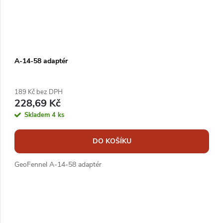
o
r
d
o
u
d
k
u
A-14-58 adaptér
t
k
ů
t
189 Kč bez DPH
228,69 Kč
ů
Skladem
4 ks
DO KOŠÍKU
GeoFennel A-14-58 adaptér