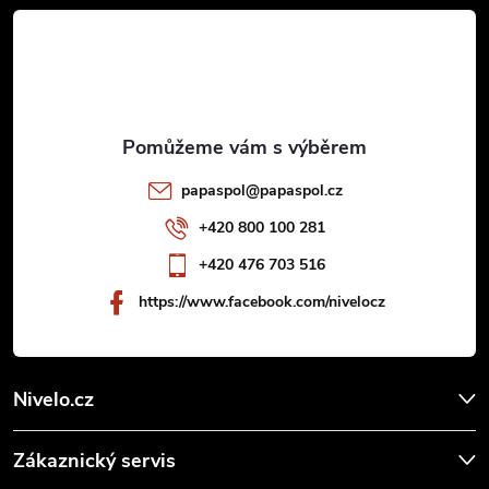
á
p
p
i
a
s
u
t
papaspol
@
papaspol.cz
í
+420 800 100 281
+420 476 703 516
https://www.facebook.com/nivelocz
Nivelo.cz
Zákaznický servis