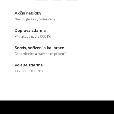
á
r
d
á
Akční nabídky
a
n
Nakupujte za výhodné ceny
k
c
Doprava zdarma
o
Při nákupu nad 3 000 Kč
í
v
á
Servis, seřízení a kalibrace
p
Geodetických a stavebních přístrojů
n
r
í
Volejte zdarma
v
+420 800 100 281
k
y
v
Z
ý