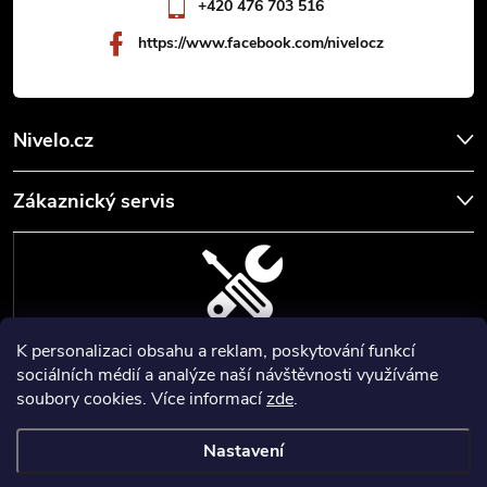
+420 476 703 516
https://www.facebook.com/nivelocz
Nivelo.cz
Zákaznický servis
K personalizaci obsahu a reklam, poskytování funkcí
SERVIS, SEŘÍZENÍ A KALIBRACE
sociálních médií a analýze naší návštěvnosti využíváme
soubory cookies. Více informací
zde
.
Zajišťujeme servisní a kalibrační služby geodetických a stavebních
přístrojů a pomůcek.
Nastavení
Copyright 2026
Nivelo
. Všechna práva vyhrazena.
Upravit nastavení