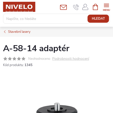
Přejít
NÁKUPNÍ
KOŠÍK
na
obsah
HLEDAT
Stavební lasery
A-58-14 adaptér
Podrobnosti hodnocení
Neohodnoceno
Kód produktu:
1345