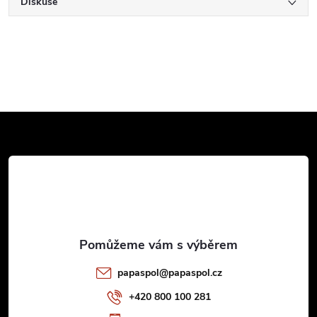
Diskuse
Z
á
p
a
t
papaspol
@
papaspol.cz
í
+420 800 100 281