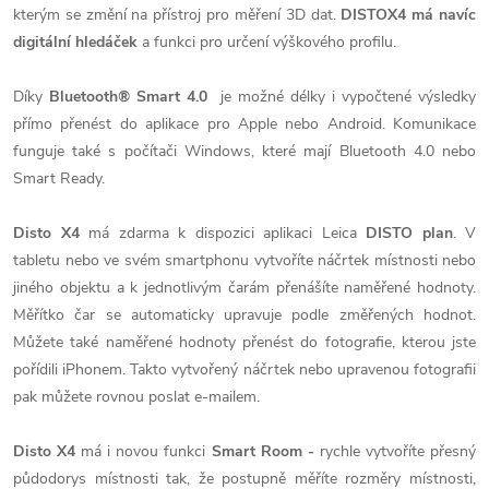
kterým se změní na přístroj pro měření 3D dat.
DISTOX4 má navíc
digitální hledáček
a funkci pro určení výškového profilu.
Díky
Bluetooth® Smart 4.0
je možné délky i vypočtené výsledky
přímo přenést do aplikace pro Apple nebo Android. Komunikace
funguje také s počítači Windows, které mají Bluetooth 4.0 nebo
Smart Ready.
Disto X4
má zdarma k dispozici aplikaci Leica
DISTO plan
. V
tabletu nebo ve svém smartphonu vytvoříte náčrtek místnosti nebo
jiného objektu a k jednotlivým čarám přenášíte naměřené hodnoty.
Měřítko čar se automaticky upravuje podle změřených hodnot.
Můžete také naměřené hodnoty přenést do fotografie, kterou jste
pořídili iPhonem. Takto vytvořený náčrtek nebo upravenou fotografii
pak můžete rovnou poslat e-mailem.
Disto X4
má i novou funkci
Smart Room -
rychle vytvoříte přesný
půdodorys místnosti tak, že postupně měříte rozměry místnosti,