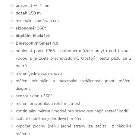
přesnost +/- 1 mm
dosah 150 m
minimální záměra 5 cm
sklonoměr 360º
digitální hledáček
Bluetooth® Smart 4.0
odolnost podle IP65 - dálkoměr můžete umýt i pod tekoucí
vodou a je zcela prachuvzdorný. Obstojí i testu pádu ze 2
metrů.
měření jedné vzdálenosti
měření minimální a maximální vzdálenosti (např. měření
diagonál)
senzor sklonu 360°
měření pravoúhlosti rohů místností
kontinuální měření (vhodné pro stanovení např. roztečí bodů)
sčítání / odčítání jednotlivých měření
výpočet plochy (délku jedné strany lze sečíst i z několika
měření)