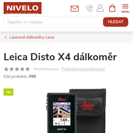
Přejít
NÁKUPNÍ
KOŠÍK
na
obsah
HLEDAT
Laserové dálkoměry Leica
Leica Disto X4 dálkoměr
Podrobnosti hodnocení
Neohodnoceno
Kód produktu:
998
Tip