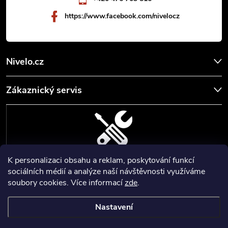
https://www.facebook.com/nivelocz
Nivelo.cz
Zákaznický servis
K personalizaci obsahu a reklam, poskytování funkcí
SERVIS, SEŘÍZENÍ A KALIBRACE
sociálních médií a analýze naší návštěvnosti využíváme
soubory cookies. Více informací
zde
.
Zajišťujeme servisní a kalibrační služby geodetických a stavebních
přístrojů a pomůcek.
Nastavení
Copyright 2026
Nivelo
. Všechna práva vyhrazena.
Upravit nastavení