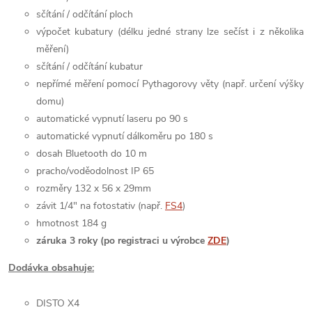
sčítání / odčítání ploch
výpočet kubatury (délku jedné strany lze sečíst i z několika
měření)
sčítání / odčítání kubatur
nepřímé měření pomocí Pythagorovy věty (např. určení výšky
domu)
automatické vypnutí laseru po 90 s
automatické vypnutí dálkoměru po 180 s
dosah Bluetooth do 10 m
pracho/voděodolnost IP 65
rozměry 132 x 56 x 29mm
závit 1/4" na fotostativ (např.
FS4
)
hmotnost 184 g
záruka 3 roky (po registraci u výrobce
ZDE
)
Dodávka obsahuje:
DISTO X4