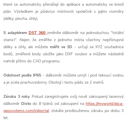
které se automaticky přenášejí do aplikace a automaticky se kreslí
plán. Výsledkem je půdorys místnosti společně s jejími rozměry
(délky, plocha, úhly).
S adaptérem
DST 360
změníte dálkoměr na jednoduchou "totální
stanici". Nejen, že změříte z jednoho místa všechny nepřístupné
délky a úhly, ale můžete
měřit ve 3D
- určují se XYZ souřadnice
bodů, změřené body uložíte jako DXF soubor a můžete následně
nahrát přímo do CAD programu.
Odolnost podle IP65
- dálkoměr můžete umýt i pod tekoucí vodou
a je zcela prachuvzdorny. Obstojí i testu pádu ze 2 metrů.
Záruka 3 roky.
Pokud zaregistrujete svůj nově zakoupený laserový
dálkoměr
Disto
do 8 týdnů od zakoupení na
https://myworld.leica-
geosystems.com/irj/portal,
získáte prodlouženou záruku po dobu 3
let.