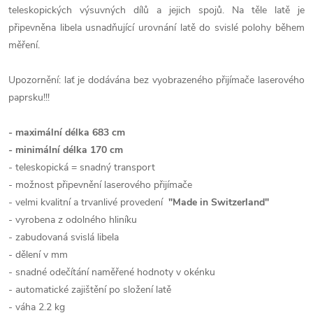
teleskopických výsuvných dílů a jejich spojů. Na těle latě je
připevněna libela usnadňující urovnání latě do svislé polohy během
měření.
Upozornění: lať je dodávána bez vyobrazeného přijímače laserového
paprsku!!!
- maximální délka 683 cm
- minimální délka 170 cm
- teleskopická = snadný transport
- možnost připevnění laserového přijímače
- velmi kvalitní a trvanlivé provedení
"Made in Switzerland"
- vyrobena z odolného hliníku
- zabudovaná svislá libela
- dělení v mm
- snadné odečítání naměřené hodnoty v okénku
- automatické zajištění po složení latě
- váha 2.2 kg