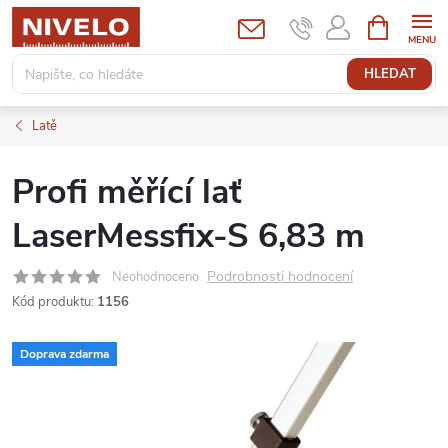
Přejít
NÁKUPNÍ
KOŠÍK
na
obsah
HLEDAT
Latě
Profi měřící lať
LaserMessfix-S 6,83 m
Podrobnosti hodnocení
Neohodnoceno
Kód produktu:
1156
Doprava zdarma