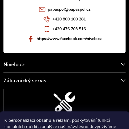
t
papaspol
@
papaspol.cz
í
+420 800 100 281
+420 476 703 516
https://www.facebook.com/nivelocz
Nivelo.cz
Zákaznický servis
K personalizaci obsahu a reklam, poskytování funkcí
SERVIS, SEŘÍZENÍ A KALIBRACE
sociálních médií a analýze naší návštěvnosti využíváme