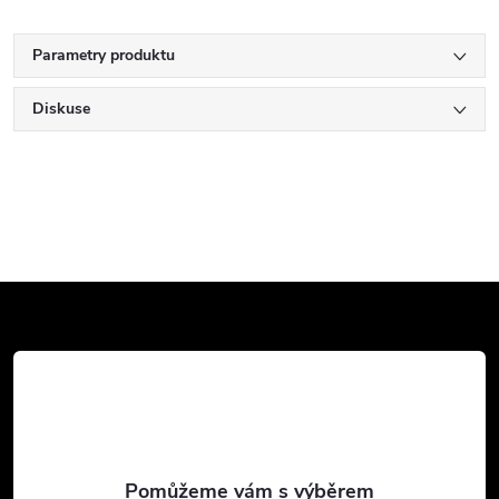
Parametry produktu
Diskuse
Z
á
p
a