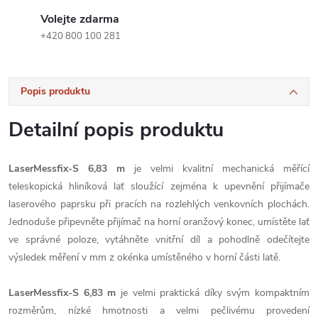
Volejte zdarma
+420 800 100 281
Popis produktu
Detailní popis produktu
LaserMessfix-S 6,83 m
je velmi kvalitní mechanická měřící
teleskopická hliníková lať sloužící zejména k upevnění přijímače
laserového paprsku při pracích na rozlehlých venkovních plochách.
Jednoduše připevněte přijímač na horní oranžový konec, umístěte lať
ve správné poloze, vytáhněte vnitřní díl a pohodlně odečítejte
výsledek měření v mm z okénka umístěného v horní části latě.
LaserMessfix-S 6,83 m
je velmi praktická díky svým kompaktním
rozměrům, nízké hmotnosti a velmi pečlivému provedení