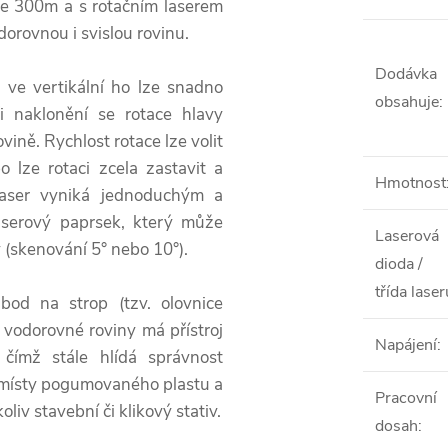
 je 300m a s rotačním laserem
dorovnou i svislou rovinu.
Dodávka
 ve vertikální ho lze snadno
obsahuje
:
i naklonění se rotace hlavy
ovině. Rychlost rotace lze volit
lze rotaci zcela zastavit a
Hmotnost
 laser vyniká jednoduchým a
laserový paprsek, který může
Laserová
 (skenování 5° nebo 10°).
dioda /
třída laser
od na strop (tzv. olovnice
 vodorovné roviny má přístroj
Napájení
:
čímž stále hlídá správnost
o místy pogumovaného plastu a
Pracovní
iv stavební či klikový stativ.
dosah
: