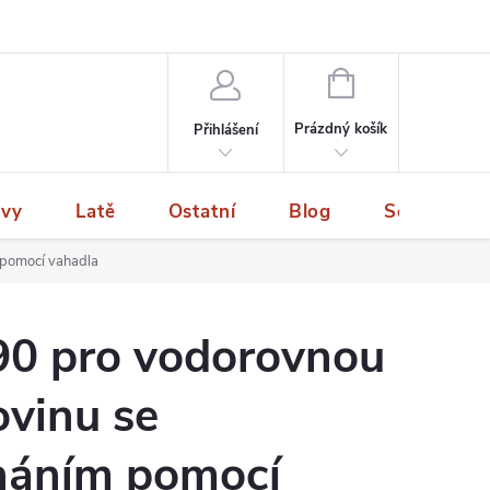
NÁKUPNÍ
KOŠÍK
Prázdný košík
Přihlášení
ivy
Latě
Ostatní
Blog
Servis a p
 pomocí vahadla
90 pro vodorovnou
ovinu se
náním pomocí