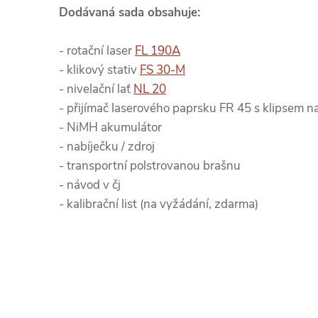
Dodávaná sada obsahuje:
- rotační laser
FL 190A
- klikový stativ
FS 30-M
- nivelační lať
NL 20
- přijímač laserového paprsku FR 45 s klipsem na
- NiMH akumulátor
- nabíječku / zdroj
- transportní polstrovanou brašnu
- návod v čj
- kalibrační list (na vyžádání, zdarma)