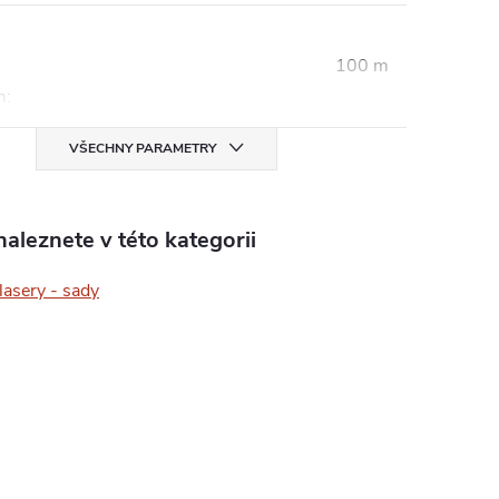
100 m
m
:
VŠECHNY PARAMETRY
aleznete v této kategorii
lasery - sady