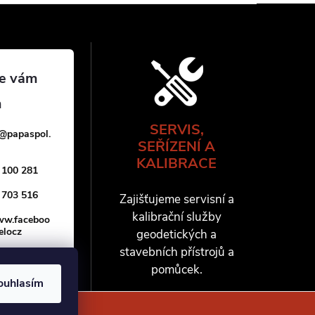
SERVIS,
@
papaspol.
SEŘÍZENÍ A
KALIBRACE
 100 281
 703 516
Zajišťujeme servisní a
kalibrační služby
www.faceboo
elocz
geodetických a
stavebních přístrojů a
pomůcek.
ouhlasím