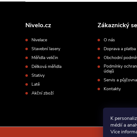
Z
á
p
Nivelo.cz
Zákaznický se
a
Nivelace
O nás
t
Stavební lasery
Doprava a platba
í
Měřidla veličin
Obchodní podmí
Podmínky ochran
Délková měřidla
údajů
Stativy
Servis a půjčovna
Latě
Kontakty
Akční zboží
K personaliz
médií a ana
Více inform