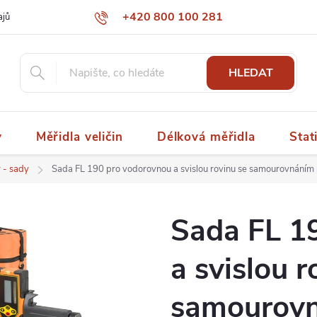
+420 800 100 281
ajů
papaspol@papaspol.cz
HLEDAT
y
Měřidla veličin
Délková měřidla
Stat
y - sady
Sada FL 190 pro vodorovnou a svislou rovinu se samourovnáním
Sada FL 1
a svislou r
samourov