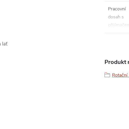
Pracovní
dosah s
přijímače
 lať
Produkt n
Rotační 