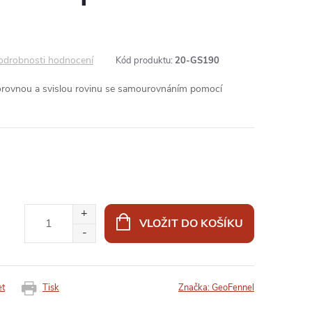
odrobnosti hodnocení
Kód produktu:
20-GS190
rovnou a svislou rovinu se samourovnáním pomocí
VLOŽIT DO KOŠÍKU
et
Tisk
Značka:
GeoFennel