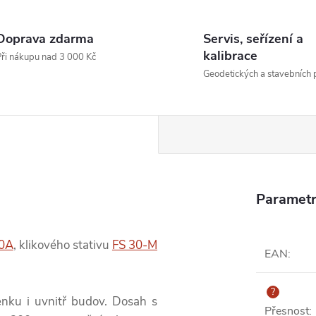
Doprava zdarma
Servis, seřízení a
kalibrace
ři nákupu nad 3 000 Kč
Geodetických a stavebních p
Parametr
90A
, klikového stativu
FS 30-M
EAN
:
?
enku i uvnitř budov. Dosah s
Přesnost
: