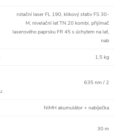
rotační laser FL 190, klikový stativ FS 30-
M, nivelační lať TN 20 kombi, přijímač
laserového paprsku FR 45 s úchytem na lať,
nab
:
1,5 kg
635 nm / 2
u
:
NiMH akumulátor + nabíječka
30 m