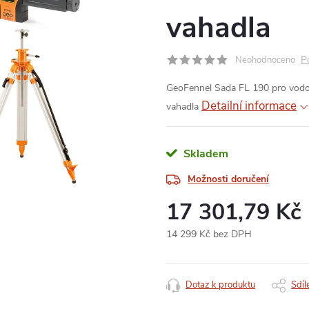
vahadla
P
Neohodnoceno
GeoFennel Sada FL 190 pro vodo
Detailní informace
vahadla
Skladem
Možnosti doručení
17 301,79 Kč
14 299 Kč bez DPH
Měrná
cena:
Dotaz k produktu
Sdíl