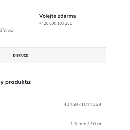
Volejte zdarma
+420 800 100 281
řístrojů
DISKUZE
y produktu:
4045921011069
1.5 mm / 10 m