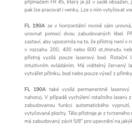
přijímačem FR 45, který je již v sadě obsažen,
pak lze pracovat i venku. Lze s ním vytyčovat vo
FL 190A
se v horizontální rovině sám urovná,
urovnat pomocí dvou zabudovaných libel. Př
zastaví, aby upozornila na to, že přístroj není v r
v rozsahu 200, 400 nebo 600 ot./minutu nebo 
přístroj vysílá pouze laserový bod. Rotační
intuitivním ovládáním. Má viditelný červený 
vytvářet přímku, bod nebo pouze výseč z přímky
FL 190A
také vysílá permanentně laserový b
nahoru). V případě vychýlení rotačního laseru z
zabudovanou funkci automatického vypnutí, 
vytyčované plochy. Tělo přístroje je z tvrzenéh
má zabudovaný závit 5/8" pro upevnění na jakýkol