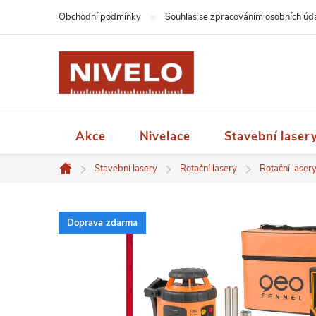
Přejít
Obchodní podmínky
Souhlas se zpracováním osobních úd
na
obsah
Akce
Nivelace
Stavební laser
Stavební lasery
Rotační lasery
Rotační laser
Domů
Doprava zdarma