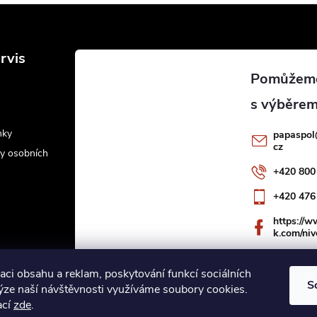
rvis
nky
papaspol
cz
y osobních
+420 800
+420 476
https://
k.com/niv
aci obsahu a reklam, poskytování funkcí sociálních
S
lýze naší návštěvnosti využíváme soubory cookies.
ací
zde
.