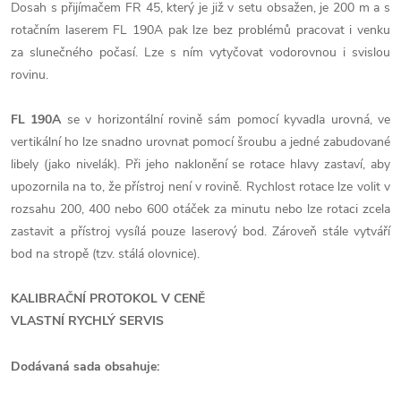
Dosah s přijímačem FR 45, který je již v setu obsažen, je 200 m a s
rotačním laserem FL 190A pak lze bez problémů pracovat i venku
za slunečného počasí. Lze s ním vytyčovat vodorovnou i svislou
rovinu.
FL 190A
se v horizontální rovině sám pomocí kyvadla urovná, ve
vertikální ho lze snadno urovnat pomocí šroubu a jedné zabudované
libely (jako nivelák). Při jeho naklonění se rotace hlavy zastaví, aby
upozornila na to, že přístroj není v rovině. Rychlost rotace lze volit v
rozsahu 200, 400 nebo 600 otáček za minutu nebo lze rotaci zcela
zastavit a přístroj vysílá pouze laserový bod. Zároveň stále vytváří
bod na stropě (tzv. stálá olovnice).
KALIBRAČNÍ PROTOKOL V CENĚ
VLASTNÍ RYCHLÝ SERVIS
Dodávaná sada obsahuje: