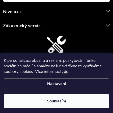
Nivelo.cz
Zákaznický servis
K personalizaci obsahu a reklam, poskytování funkcí
SERVIS, SEŘÍZENÍ A KALIBRACE
sociálních médií a analýze naší návštěvnosti využíváme
soubory cookies. Více informací
zde
.
Zajišťujeme servisní a kalibrační služby geodetických a stavebních
přístrojů a pomůcek.
Nastavení
Copyright 2026
Nivelo
. Všechna práva vyhrazena.
Upravit nastavení
cookies
Nastartoval
💙
Souhlasím
Vytvořil Shoptet