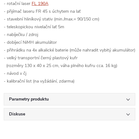
- rotační laser
FL 190A
- přijímač laseru FR 45 s úchytem na lať
- stavební hliníkový stativ (min./max.= 90/150 cm)
- teleskopickou nivelační lať 5m
- nabíječku / zdroj
- dobíjecí NiMH akumulátor
- přihrádku na 4x alkalické baterie (může nahradit vybitý akumulátor)
- velký transportní černý plastový kufr
(rozměry 130 x 40 x 25 cm, váha plného kufru cca. 16 kg)
- návod v čj
- kalibrační list (na vyžádání, zdarma)
Parametry produktu
Diskuse