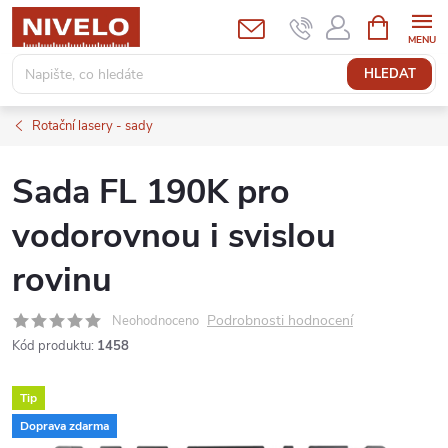
Přejít
NÁKUPNÍ
KOŠÍK
na
obsah
HLEDAT
Rotační lasery - sady
Sada FL 190K pro
vodorovnou i svislou
rovinu
Podrobnosti hodnocení
Neohodnoceno
Kód produktu:
1458
Tip
Doprava zdarma