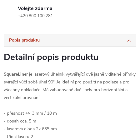
Volejte zdarma
+420 800 100 281
Popis produktu
Detailní popis produktu
SquareLiner
je laserový úhelník vytvářející dvě jasně viditelné přímky
svírající vůči sobě úhel 90°. Je ideální pro použití na podlaze a pro
všechny obkladače. Má zabudované dvě libely pro horizontální a
vertikální urovnání.
- přesnost +/- 3 mm / 10 m
- dosah cca. 5 m
- laserová dioda 2x 635 nm
- třídal laseru 2