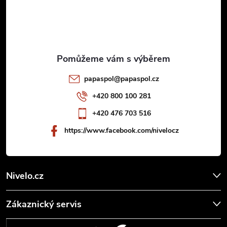
á
p
a
t
papaspol
@
papaspol.cz
í
+420 800 100 281
+420 476 703 516
https://www.facebook.com/nivelocz
Nivelo.cz
Zákaznický servis