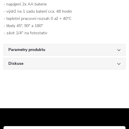
- napájení 2x AA baterie
- výdrž na 1 sadu baterií cca. 48 hodin
- teplotní pracovní rozsah 0 až + 40°C
- libely 45°, 90° a 180°
- závit 1/4" na fotostativ
Parametry produktu
Diskuse
Z