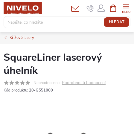
Přejít
NÁKUPNÍ
KOŠÍK
na
obsah
HLEDAT
Křížové lasery
SquareLiner laserový
úhelník
Podrobnosti hodnocení
Neohodnoceno
Kód produktu:
20-G551000