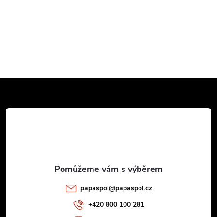
Z
á
p
a
t
papaspol
@
papaspol.cz
í
+420 800 100 281