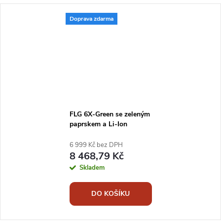
Doprava zdarma
FLG 6X-Green se zeleným
paprskem a Li-Ion
akumulátorem pro
vytvoření 3x360° paprsku
6 999 Kč bez DPH
8 468,79 Kč
Skladem
DO KOŠÍKU