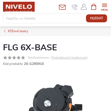
Přejít
NÁKUPNÍ
KOŠÍK
na
obsah
HLEDAT
Křížové lasery
FLG 6X-BASE
Podrobnosti hodnocení
Neohodnoceno
Kód produktu:
20-G290910