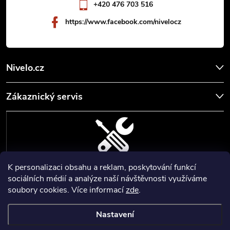
+420 476 703 516
https://www.facebook.com/nivelocz
Nivelo.cz
Zákaznický servis
K personalizaci obsahu a reklam, poskytování funkcí
SERVIS, SEŘÍZENÍ A KALIBRACE
sociálních médií a analýze naší návštěvnosti využíváme
soubory cookies. Více informací
zde
.
Zajišťujeme servisní a kalibrační služby geodetických a stavebních
přístrojů a pomůcek.
Nastavení
Copyright 2026
Nivelo
. Všechna práva vyhrazena.
Upravit nastavení