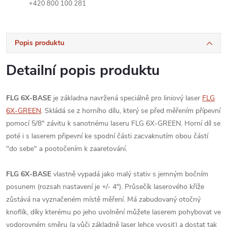
+420 800 100 281
Popis produktu
Detailní popis produktu
FLG 6X-BASE
je základna navržená speciálně pro liniový laser
FLG
6X-GREEN
. Skládá se z horního dílu, který se před měřením přípevní
pomocí 5/8" závitu k sanotnému laseru FLG 6X-GREEN. Horní díl se
poté i s laserem připevní ke spodní části zacvaknutím obou částí
"do sebe" a pootočením k zaaretování.
FLG 6X-BASE
vlastně vypadá jako malý stativ s jemným bočním
posunem (rozsah nastavení je +/- 4°). Průsečík laserového kříže
zůstává na vyznačeném místě měření. Má zabudovaný otočný
knoflík, díky kterému po jeho uvolnění můžete laserem pohybovat ve
vodorovném směru (a vůči základně laser lehce vyosit) a dostat tak