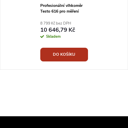
Profesionální vlhkoměr
Testo 616 pro měření
vlhkosti stavebních
materiálů a dřeva
8 799 Kč bez DPH
10 646,79 Kč
Skladem
DO KOŠÍKU
Z