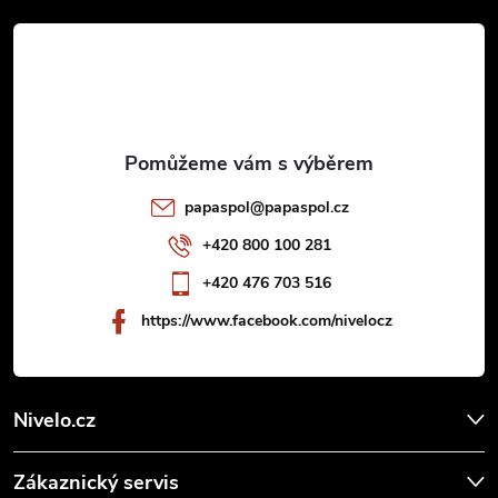
á
p
a
t
papaspol
@
papaspol.cz
í
+420 800 100 281
+420 476 703 516
https://www.facebook.com/nivelocz
Nivelo.cz
Zákaznický servis