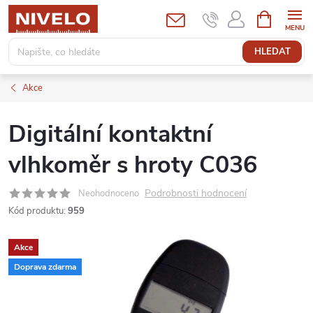
Přejít
NÁKUPNÍ
KOŠÍK
na
obsah
HLEDAT
Akce
Digitální kontaktní
vlhkoměr s hroty C036
Podrobnosti hodnocení
Neohodnoceno
Kód produktu:
959
Akce
Doprava zdarma