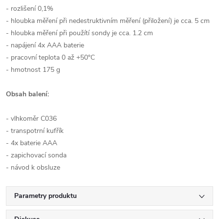
- rozlišení 0,1%
- hloubka měření při nedestruktivním měření (přiložení) je cca. 5 cm
- hloubka měření při použítí sondy je cca. 1.2 cm
- napájení 4x AAA baterie
- pracovní teplota 0 až +50°C
- hmotnost 175 g
Obsah balení:
- vlhkoměr C036
- transpotrní kufřík
- 4x baterie AAA
- zapichovací sonda
- návod k obsluze
Parametry produktu