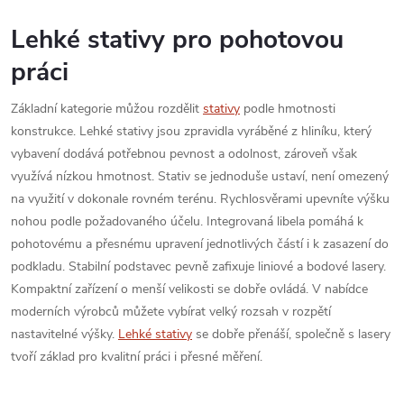
Lehké stativy pro pohotovou
práci
Základní kategorie můžou rozdělit
stativy
podle hmotnosti
konstrukce. Lehké stativy jsou zpravidla vyráběné z hliníku, který
vybavení dodává potřebnou pevnost a odolnost, zároveň však
využívá nízkou hmotnost. Stativ se jednoduše ustaví, není omezený
na využití v dokonale rovném terénu. Rychlosvěrami upevníte výšku
nohou podle požadovaného účelu. Integrovaná libela pomáhá k
pohotovému a přesnému upravení jednotlivých částí i k zasazení do
podkladu. Stabilní podstavec pevně zafixuje liniové a bodové lasery.
Kompaktní zařízení o menší velikosti se dobře ovládá. V nabídce
moderních výrobců můžete vybírat velký rozsah v rozpětí
nastavitelné výšky.
Lehké stativy
se dobře přenáší, společně s lasery
tvoří základ pro kvalitní práci i přesné měření.