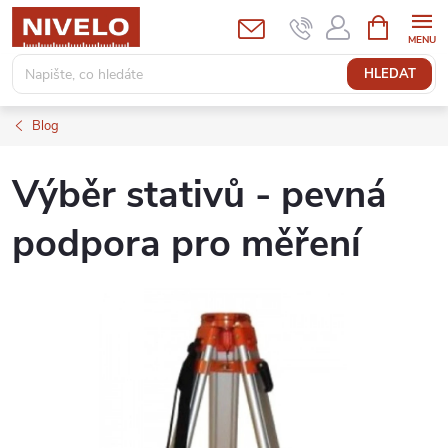
Přejít
NÁKUPNÍ
KOŠÍK
na
obsah
HLEDAT
Blog
Výběr stativů - pevná
podpora pro měření