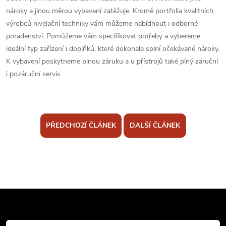
nároky a jinou měrou vybavení zatěžuje. Kromě portfolia kvalitních
výrobců nivelační techniky vám můžeme nabídnout i odborné
poradenství. Pomůžeme vám specifikovat potřeby a vybereme
ideální typ zařízení i doplňků, které dokonale splní očekávané nároky.
K vybavení poskytneme plnou záruku a u přístrojů také plný záruční
i pozáruční servis.
PŘEDCHOZÍ ČLÁNEK
DALŠÍ ČLÁNEK
Z
á