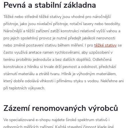
Pevná a stabilní základna
Těžké nebo středně těžké stativy jsou vhodné pro náročnější
přístroje, jako jsou nivelační přístroje, rotační lasery nebo teodolity.
Náročnější a těžší zařízení zatíží konstrukci relativně vyšší vahou a
pro jejich spolehlivý provoz je nutné předejít jakékoli nerovnosti
nebo změně postavení stativu během měření. I pro
těžké stativy
se
často využívá aretace ramen rychlosvěrami, aby uzpůsobení v
terénu proběhlo jednoduše a bez dalších doplňků. Odlehčená
konstrukce z hliníku si trvale drží pevnost a odolnost, předchází
stárnutí materiálu a ztrátě tvaru. Hliník je výhodným materiálem,
který dobře odolává vlhkosti i přímému styku s vodou. Nekřehne ani
při teplotních výkyvech.
Zázemí renomovaných výrobců
Ve specializované e-shopu najdete široké spektrum stativů i
odborných měřících zařízení. Každá stavební činnost klade jiné