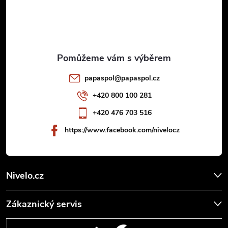
p
a
t
papaspol
@
papaspol.cz
í
+420 800 100 281
+420 476 703 516
https://www.facebook.com/nivelocz
Nivelo.cz
Zákaznický servis