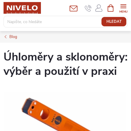
Přejít
NÁKUPNÍ
KOŠÍK
na
obsah
HLEDAT
Blog
Úhloměry a sklonoměry:
výběr a použití v praxi