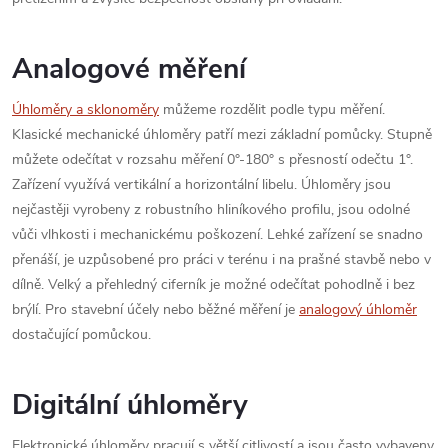
Analogové měření
Úhloměry a sklonoměry
můžeme rozdělit podle typu měření.
Klasické mechanické úhloměry patří mezi základní pomůcky. Stupně
můžete odečítat v rozsahu měření 0°-180° s přesností odečtu 1°.
Zařízení využívá vertikální a horizontální libelu. Úhloměry jsou
nejčastěji vyrobeny z robustního hliníkového profilu, jsou odolné
vůči vlhkosti i mechanickému poškození. Lehké zařízení se snadno
přenáší, je uzpůsobené pro práci v terénu i na prašné stavbě nebo v
dílně. Velký a přehledný ciferník je možné odečítat pohodlně i bez
brýlí. Pro stavební účely nebo běžné měření je
analogový úhloměr
dostačující pomůckou.
Digitální úhloměry
Elektronické úhloměry pracují s větší citlivostí a jsou často vybaveny