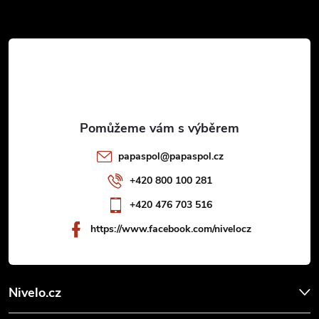
Z
á
p
a
t
papaspol
@
papaspol.cz
í
+420 800 100 281
+420 476 703 516
https://www.facebook.com/nivelocz
Nivelo.cz