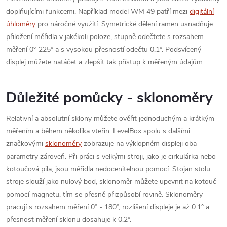
doplňujícími funkcemi. Například model WM 49 patří mezi
digitální
úhloměry
pro náročné využití. Symetrické dělení ramen usnadňuje
přiložení měřidla v jakékoli poloze, stupně odečtete s rozsahem
měření 0°-225° a s vysokou přesností odečtu 0.1°. Podsvícený
displej můžete natáčet a zlepšit tak přístup k měřeným údajům.
Důležité pomůcky - sklonoměry
Relativní a absolutní sklony můžete ověřit jednoduchým a krátkým
měřením a během několika vteřin. LevelBox spolu s dalšími
značkovými
sklonoměry
zobrazuje na výklopném displeji oba
parametry zároveň. Při práci s velkými stroji, jako je cirkulárka nebo
kotoučová pila, jsou měřidla nedocenitelnou pomocí. Stojan stolu
stroje slouží jako nulový bod, sklonoměr můžete upevnit na kotouč
pomocí magnetu, tím se přesně přizpůsobí rovině. Sklonoměry
pracují s rozsahem měření 0° - 180°, rozlišení displeje je až 0.1° a
přesnost měření sklonu dosahuje k 0.2°.