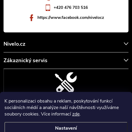
í
+420 476 703 516
https://www.facebook.com/nivelocz
Nivelo.cz
Zákaznický servis
K personalizaci obsahu a reklam, poskytování funkcí
SERVIS, SEŘÍZENÍ A KALIBRACE
sociálních médií a analýze naší návštěvnosti využíváme
soubory cookies. Více informací
zde
.
Zajišťujeme servisní a kalibrační služby geodetických a stavebních
přístrojů a pomůcek.
Nastavení