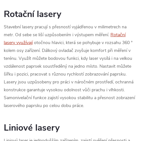
Rotační lasery
Stavební lasery pracují s přesností vyjádřenou v milimetrech na
metr. Od sebe se liší uzpůsobením i výstupem měření.
Rotační
lasery využívají
otočnou hlavici, která se pohybuje v rozsahu 360 °
kolem osy zařízení. Dálkový ovladač zvyšuje komfort při měření v
terénu. Využít můžete bodovou funkci, kdy laser vysílá i na velkou
vzdálenost paprsek soustředěný na jedno místo. Nastavit můžete
šířku i pozici, pracovat s různou rychlostí zobrazování paprsku.
Lasery jsou uzpůsobeny pro práci v náročném prostředí, ochranná
konstrukce garantuje vysokou odolnost vůči prachu i vlhkosti.
Samonivelační funkce zajistí vysokou stabilitu a přesnost zobrazení
laserového paprsku po celou dobu práce.
Liniové lasery
Liniový laser je jednodušším zařízením, zajistí ověření přesnosti a