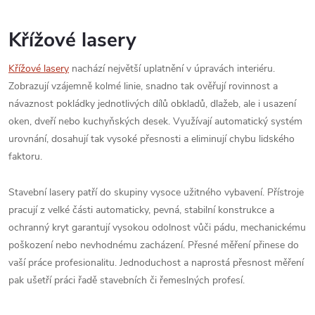
Křížové lasery
Křížové lasery
nachází největší uplatnění v úpravách interiéru.
Zobrazují vzájemně kolmé linie, snadno tak ověřují rovinnost a
návaznost pokládky jednotlivých dílů obkladů, dlažeb, ale i usazení
oken, dveří nebo kuchyňských desek. Využívají automatický systém
urovnání, dosahují tak vysoké přesnosti a eliminují chybu lidského
faktoru.
Stavební lasery patří do skupiny vysoce užitného vybavení. Přístroje
pracují z velké části automaticky, pevná, stabilní konstrukce a
ochranný kryt garantují vysokou odolnost vůči pádu, mechanickému
poškození nebo nevhodnému zacházení. Přesné měření přinese do
vaší práce profesionalitu. Jednoduchost a naprostá přesnost měření
pak ušetří práci řadě stavebních či řemeslných profesí.