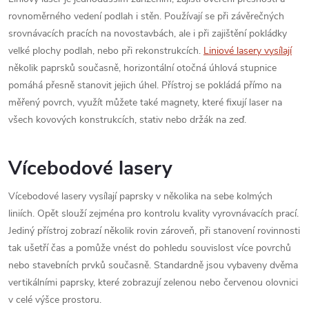
rovnoměrného vedení podlah i stěn. Používají se při závěrečných
srovnávacích pracích na novostavbách, ale i při zajištění pokládky
velké plochy podlah, nebo při rekonstrukcích.
Liniové lasery vysílají
několik paprsků současně, horizontální otočná úhlová stupnice
pomáhá přesně stanovit jejich úhel. Přístroj se pokládá přímo na
měřený povrch, využít můžete také magnety, které fixují laser na
všech kovových konstrukcích, stativ nebo držák na zeď.
Vícebodové lasery
Vícebodové lasery vysílají paprsky v několika na sebe kolmých
liniích. Opět slouží zejména pro kontrolu kvality vyrovnávacích prací.
Jediný přístroj zobrazí několik rovin zároveň, při stanovení rovinnosti
tak ušetří čas a pomůže vnést do pohledu souvislost více povrchů
nebo stavebních prvků současně. Standardně jsou vybaveny dvěma
vertikálními paprsky, které zobrazují zelenou nebo červenou olovnici
v celé výšce prostoru.