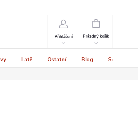
NÁKUPNÍ
KOŠÍK
Prázdný košík
Přihlášení
ivy
Latě
Ostatní
Blog
Servis a p