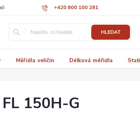
+420 800 100 281
ajů
papaspol@papaspol.cz
HLEDAT
y
Měřidla veličin
Délková měřidla
Stat
r FL 150H-G