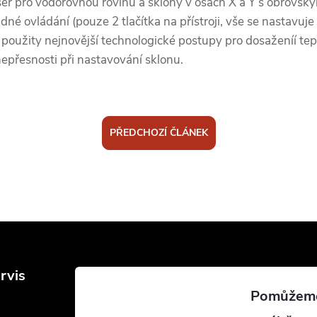
ser pro vodorovnou rovinu a sklony v osách X a Y s obrovs
né ovládání (pouze 2 tlačítka na přístroji, vše se nastavuj
 použity nejnovější technologické postupy pro dosaženíí teplo
epřesnosti při nastavování sklonu.
PŘEDCHOZÍ ČLÁNEK
rvis