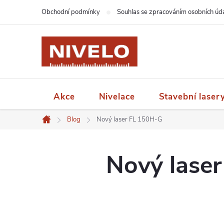
Přejít
Obchodní podmínky
Souhlas se zpracováním osobních úd
na
obsah
Akce
Nivelace
Stavební laser
Blog
Nový laser FL 150H-G
Domů
Nový lase