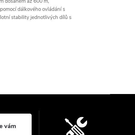
kým dosahem až 600 m,
e pomocí dálkového ovládání s
tní stability jednotlivých dílů s