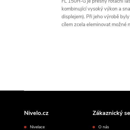
FL 150H-G je přesný rotační la
kombinující vysoký výkon a snad
displejem). Při jeho výrobě byly
cílem zcela eleminovat možné n
Z
á
p
Nivelo.cz
Zákaznický se
a
Nivelace
O nás