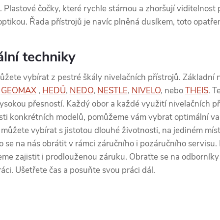
 Plastové čočky, které rychle stárnou a zhoršují viditelnost
u optikou. Řada přístrojů je navíc plněná dusíkem, toto opatř
lní techniky
ete vybírat z pestré škály nivelačních přístrojů. Základní
,
GEOMAX
,
HEDÜ
,
NEDO
,
NESTLE
,
NIVELO
, nebo
THEIS
. T
vysokou přesností. Každý obor a každé využití nivelačních př
sti konkrétních modelů, pomůžeme vám vybrat optimální var
můžete vybírat s jistotou dlouhé životnosti, na jediném míst
bo se na nás obrátit v rámci záručního i pozáručního servisu
eme zajistit i prodlouženou záruku. Obraťte se na odborníky a
áci. Ušetřete čas a posuňte svou práci dál.