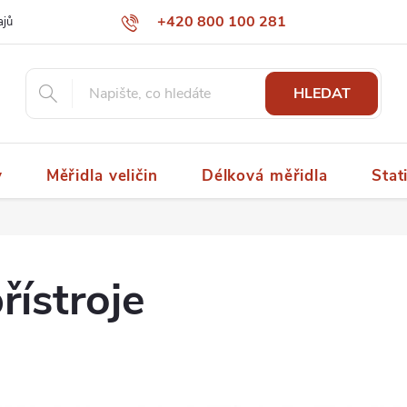
+420 800 100 281
ajů
papaspol@papaspol.cz
HLEDAT
y
Měřidla veličin
Délková měřidla
Stat
řístroje