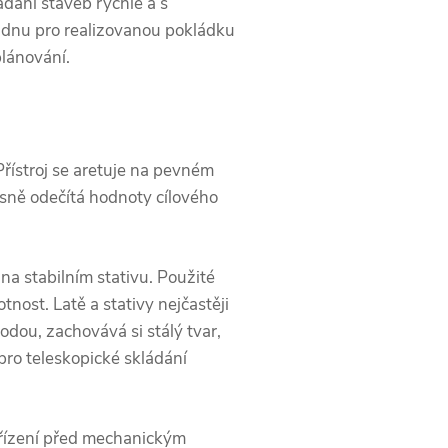
ádání staveb rychle a s
adnu pro realizovanou pokládku
plánování.
řístroj se aretuje na pevném
sně odečítá hodnoty cílového
na stabilním stativu. Použité
ost. Latě a stativy nejčastěji
odou, zachovává si stálý tvar,
ro teleskopické skládání
zařízení před mechanickým