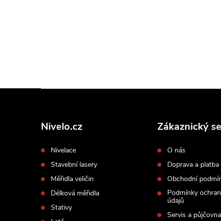
Z
á
p
Nivelo.cz
Zákaznický se
a
Nivelace
O nás
t
Stavební lasery
Doprava a platba
í
Měřidla veličin
Obchodní podmí
Podmínky ochran
Délková měřidla
údajů
Stativy
Servis a půjčovna