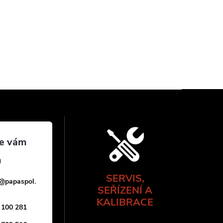
SERVIS,
@
papaspol.
SEŘÍZENÍ A
KALIBRACE
 100 281