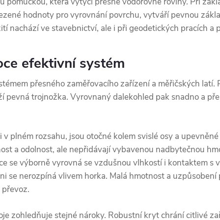
tou pomůckou, která vytyčí přesné vodorovné roviny. Při zakl
mezené hodnoty pro vyrovnání povrchu, vytváří pevnou zákl
tí nachází ve stavebnictví, ale i při geodetických pracích a 
ce efektivní systém
stémem přesného zaměřovacího zařízení a měřičských latí. P
ží pevná trojnožka. Vyrovnaný dalekohled pak snadno a pře
áci v plném rozsahu, jsou otočné kolem svislé osy a upevněné 
ost a odolnost, ale nepřidávají vybavenou nadbytečnou hmotn
kce se výborně vyrovná se vzdušnou vlhkostí i kontaktem s v
ni se nerozpíná vlivem horka. Malá hmotnost a uzpůsobení p
 převoz.
oje zohledňuje stejné nároky. Robustní kryt chrání citlivé 