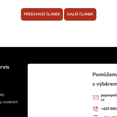
PŘEDCHOZÍ ČLÁNEK
DALŠÍ ČLÁNEK
rvis
nky
papaspol
cz
y osobních
+420 800