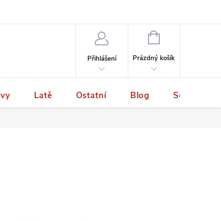
NÁKUPNÍ
KOŠÍK
Prázdný košík
Přihlášení
ivy
Latě
Ostatní
Blog
Servis a p