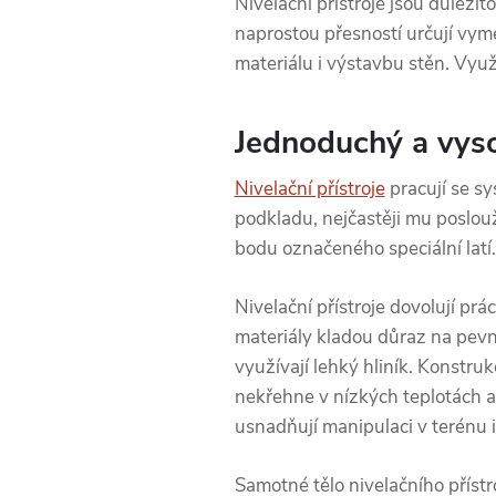
Nivelační přístroje jsou důleži
naprostou přesností určují vy
materiálu i výstavbu stěn. Využi
Jednoduchý a vyso
Nivelační přístroje
pracují se sy
podkladu, nejčastěji mu poslou
bodu označeného speciální latí.
Nivelační přístroje dovolují pr
materiály kladou důraz na pevn
využívají lehký hliník. Konstru
nekřehne v nízkých teplotách a
usnadňují manipulaci v terénu i
Samotné tělo nivelačního přístr