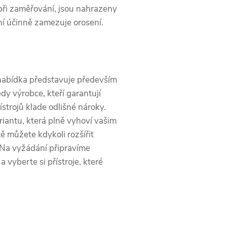
 při zaměřování, jsou nahrazeny
ení účinně zamezuje orosení.
 nabídka představuje především
edy výrobce, kteří garantují
ístrojů klade odlišné nároky.
iantu, která plně vyhoví vašim
ě můžete kdykoli rozšířit
. Na vyžádání připravíme
 vyberte si přístroje, které