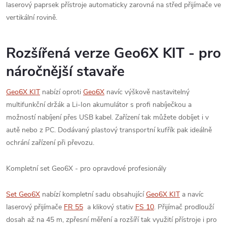
laserový paprsek přístroje automaticky zarovná na střed přijímače ve
vertikální rovině.
Rozšířená verze Geo6X KIT - pro
náročnější stavaře
Geo6X KIT
nabízí oproti
Geo6X
navíc výškově nastavitelný
multifunkční držák a Li-Ion akumulátor s profi nabíječkou a
možností nabíjení přes USB kabel. Zařízení tak můžete dobíjet i v
autě nebo z PC. Dodávaný plastový transportní kufřík pak ideálně
ochrání zařízení při převozu.
Kompletní set Geo6X - pro opravdové profesionály
Set Geo6X
nabízí kompletní sadu obsahující
Geo6X KIT
a navíc
laserový přijímače
FR 55
a klikový stativ
FS 10
. Přijímač prodlouží
dosah až na 45 m, zpřesní měření a rozšíří tak využití přístroje i pro