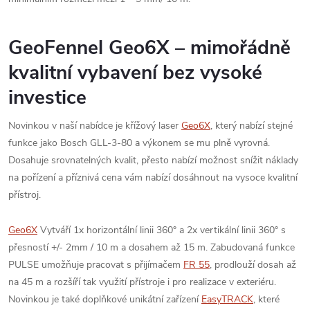
GeoFennel Geo6X – mimořádně
kvalitní vybavení bez vysoké
investice
Novinkou v naší nabídce je křížový laser
Geo6X
, který nabízí stejné
funkce jako Bosch GLL-3-80 a výkonem se mu plně vyrovná.
Dosahuje srovnatelných kvalit, přesto nabízí možnost snížit náklady
na pořízení a příznivá cena vám nabízí dosáhnout na vysoce kvalitní
přístroj.
Geo6X
Vytváří 1x horizontální linii 360° a 2x vertikální linii 360° s
přesností +/- 2mm / 10 m a dosahem až 15 m. Zabudovaná funkce
PULSE umožňuje pracovat s přijímačem
FR 55
, prodlouží dosah až
na 45 m a rozšíří tak využití přístroje i pro realizace v exteriéru.
Novinkou je také doplňkové unikátní zařízení
EasyTRACK
, které