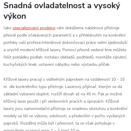
Snadná ovladatelnost a vysoký
výkon
Jako
specializovaný prodejce
vám dokážeme nabídnout přístroje
přesně podle očekávaných parametrů a s přihlédnutím na konkrétní
potřeby vaší profese.Interiérové dokončovací práce velmi zjednoduší
a urychlí moderní křížové lasery. Pomocí přesně vedené linie můžete
řešit pokládku podlah, instalaci obkladů, podhledů, montáže zárubní,
kuchyňských linek, ustavení nábytku nebo výstavbu příček.
Křížové lasery pracují s viditelným paprskem na vzdálenost 10 - 15
m dle konkrétního typu přístroje. Laserový přijímač, kterým se dá
základní vybavení doplnit, rozšíří dosah až na 45 m. Pak je možné
křížový laser použít i při venkovních pracích a úpravách. Křížové
lasery jsou samonivelační přístroje se snadnou obsluhou a konkrétní
modely se liší ve výkonu, odolnosti, a především v počtu vysílaných
paprsků. Rozdílná může být i přesnost, ta se však pohybuje v
minimálním rozmezí mezi 1 – 3 mm/ 10 m.