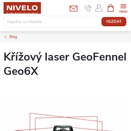
Přejít
NÁKUPNÍ
KOŠÍK
na
obsah
HLEDAT
Blog
Křížový laser GeoFennel
Geo6X