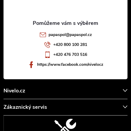
p
a
t
papaspol
@
papaspol.cz
í
+420 800 100 281
+420 476 703 516
https://www.facebook.com/nivelocz
Nivelo.cz
Zákaznický servis