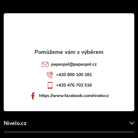
Z
á
p
a
t
papaspol
@
papaspol.cz
í
+420 800 100 281
+420 476 703 516
https://www.facebook.com/nivelocz
Nivelo.cz