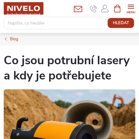
Přejít
NÁKUPNÍ
KOŠÍK
na
obsah
HLEDAT
Blog
Co jsou potrubní lasery
a kdy je potřebujete