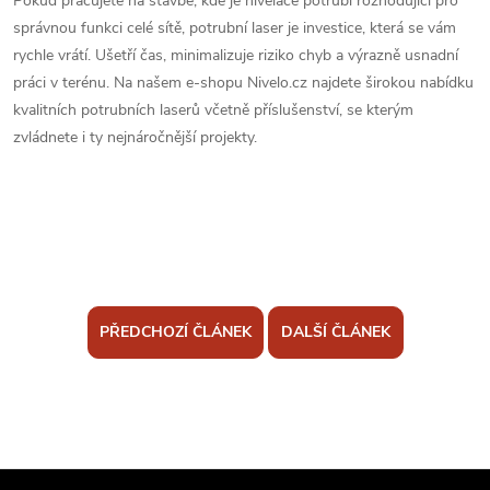
Pokud pracujete na stavbě, kde je nivelace potrubí rozhodující pro
správnou funkci celé sítě, potrubní laser je investice, která se vám
rychle vrátí. Ušetří čas, minimalizuje riziko chyb a výrazně usnadní
práci v terénu. Na našem e-shopu Nivelo.cz najdete širokou nabídku
kvalitních potrubních laserů včetně příslušenství, se kterým
zvládnete i ty nejnáročnější projekty.
PŘEDCHOZÍ ČLÁNEK
DALŠÍ ČLÁNEK