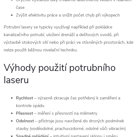
čase
Zvýšit efektivitu práce a snížit počet chyb při výkopech
Potrubní lasery se typicky využívají například při pokládce
kanalizačního potrubí, uložení drenáží a dešťových svodů, při
výstavbě stokových sítí nebo při práci ve stísněných prostorách, kde
nelze použít běžnou nivelační techniku.
Výhody použití potrubního
laseru
Rychlost
– výrazně zkracuje čas potřebný k zaměření a
kontrole spádu
Přesnost
– měření s přesností na milimetry
Odolnost
– přístroje jsou navržené do drsných podmínek
stavby (voděodolné, prachuvzdorné, odolné vůči vibracím)
Snadné ovládání
– intuitivní nastavení sklonu i směru