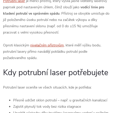
Potrubní laser
je měřicí přístroj, který vysílá jasně viditelný laserový
paprsek pod nastaveným úhlem, čímž slouží jako
vodící linie pro
kladení potrubí ve správném spádu
. Přístroj se obvykle umisťuje do
již položeného úseku potrubí nebo na začátek výkopu a díky
přesnému nastavení sklonu (např. od 0 do ±15 %) umožňuje
pracovat s velmi vysokou přesností.
Oproti klasickým
nivelačním přístrojům
, které měří výšku bodu,
potrubní lasery přímo navádějí pokládku potrubí podle
požadovaného spádu.
Kdy potrubní laser potřebujete
Potrubní laser oceníte ve všech situacích, kde je potřeba:
Přesně udržet sklon potrubí – např. u gravitačních kanalizací
Zajistit plynulý tok vody bez rizika stagnace
Urychlit výstavbu díky trvalému laserovému vedení v reálném