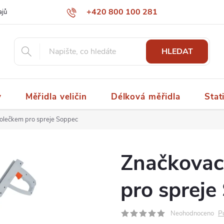
+420 800 100 281
ajů
papaspol@papaspol.cz
HLEDAT
y
Měřidla veličin
Délková měřidla
Stat
kolečkem pro spreje Soppec
Značkovací
pro spreje
P
Neohodnoceno