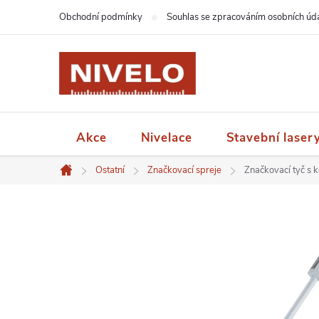
Přejít
Obchodní podmínky
Souhlas se zpracováním osobních úd
na
obsah
Akce
Nivelace
Stavební laser
Ostatní
Značkovací spreje
Značkovací tyč s 
Domů