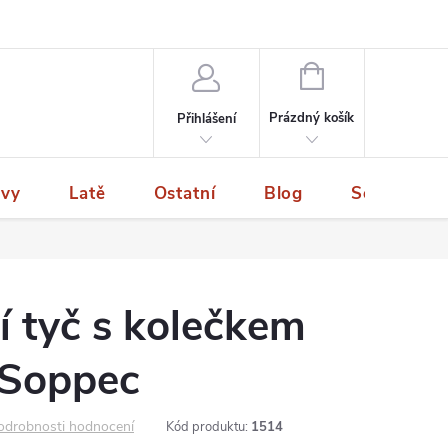
NÁKUPNÍ
KOŠÍK
Prázdný košík
Přihlášení
ivy
Latě
Ostatní
Blog
Servis a p
 tyč s kolečkem
 Soppec
odrobnosti hodnocení
Kód produktu:
1514