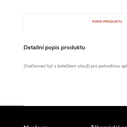
POPIS PRODUKTU
Detailní popis produktu
Značkovací tyč s kolečkem slouží pro pohodlnou ap
Z
á