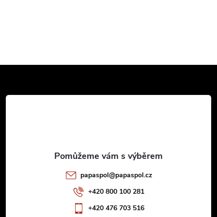
Z
á
p
a
t
papaspol
@
papaspol.cz
í
+420 800 100 281
+420 476 703 516