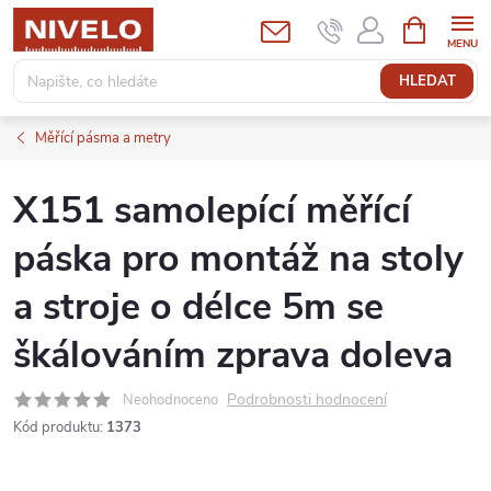
Přejít
NÁKUPNÍ
KOŠÍK
na
obsah
HLEDAT
Měřící pásma a metry
X151 samolepící měřící
páska pro montáž na stoly
a stroje o délce 5m se
škálováním zprava doleva
Podrobnosti hodnocení
Neohodnoceno
Kód produktu:
1373