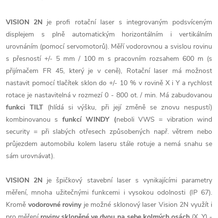
VISION 2N
je profi rotační laser s integrovaným podsvíceným
displejem s plně automatickým horizontálním i vertikálním
urovnáním (pomocí servomotorů). Měří vodorovnou a svislou rovinu
s přesností +/- 5 mm / 100 m s pracovním rozsahem 600 m (s
přijímačem FR 45, který je v ceně), Rotační laser má možnost
nastavit pomocí tlačítek sklon do +/- 10 % v rovině X i Y a rychlost
rotace je nastavitelná v rozmezí 0 - 800 ot. / min. Má zabudovanou
funkci TILT
(hlídá si výšku, při její změně se znovu nespustí)
kombinovanou s
funkcí WINDY (
neboli VWS = vibration wind
security = při slabých otřesech způsobených např. větrem nebo
průjezdem automobilu kolem laseru stále rotuje a nemá snahu se
sám urovnávat).
VISION 2N
je špičkový stavební laser s vynikajícími parametry
měření, mnoha užitečnými funkcemi i vysokou odolnosti (IP 67).
Kromě
vodorovné roviny
je možné sklonový laser Vision 2N využít i
pro měření
roviny skloněné ve dvou na sebe kolmých osách
(X, Y) -