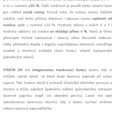
a to v rozmezí
±10 %
. Další možností je použít tento rotační laser
pro měření
svislé roviny
. Kromě toho, že svislou rovinu můžete
natáčet, umí tento přístroj dokonce i takovou rovinu
naklonit od
svislice
, opět v rozmezí ±10 %. Hodnoty sklonu v osách X a Y i
hodnota náklonu od svislice
se vkládají přímo v %
. Navíc je tímto
přístrojem možné nastavovat i obecný sklon libovolné velikosti.
Velký přehledný displej s logicky uspořádanou klávesnicí umožňuje
snadné a intuitivní ovládání všech funkcí, včetně nastavování
jednotlivých sklonů.
VISION 2N
má
i
ntegrovanou
maskovací funkci
laseru, kdy si
můžete vybrat výseč, ve které bude laserový paprsek při rotaci
vypnut. Tato funkce slouží k ochraně účastníků silničního provozu a
chodce a může zabránit špatnému měření způsobeného odrazem
laserové paprsku (např. od skleněné plochy). Laser má také
zabudovanou laserovou olovnici, kdy z laseru vychází směrem
nahoru laserový paprsek/tečka.