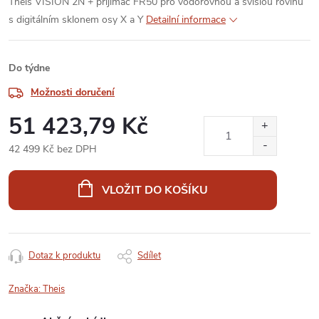
Theis VISION 2N + přijímač FR50 pro vodorovnou a svislou rovinu
s digitálním sklonem osy X a Y
Detailní informace
Do týdne
Možnosti doručení
51 423,79 Kč
42 499 Kč bez DPH
Měrná
cena:
VLOŽIT DO KOŠÍKU
Dotaz k produktu
Sdílet
Značka:
Theis