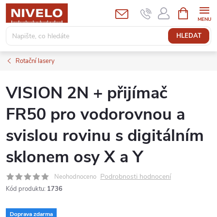
Přejít
NÁKUPNÍ
KOŠÍK
na
obsah
HLEDAT
Rotační lasery
VISION 2N + přijímač
FR50 pro vodorovnou a
svislou rovinu s digitálním
sklonem osy X a Y
Podrobnosti hodnocení
Neohodnoceno
Kód produktu:
1736
Doprava zdarma