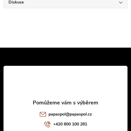
Diskuse
Z
á
p
a
t
papaspol
@
papaspol.cz
í
+420 800 100 281