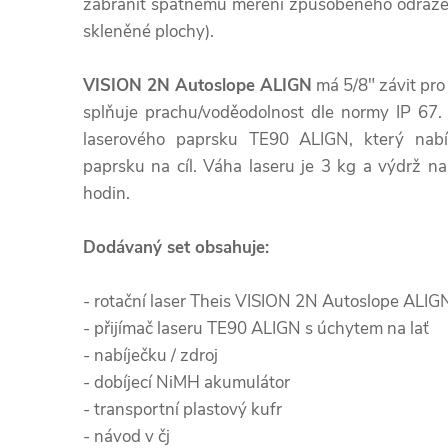
zabránit špatnému měření způsobeného odrazem
skleněné plochy).
VISION 2N Autoslope ALIGN
má 5/8" závit pro
splňuje prachu/voděodolnost dle normy IP 67. 
laserového paprsku TE90 ALIGN, který nabíz
paprsku na cíl. Váha laseru je 3 kg a výdrž n
hodin.
Dodávaný set obsahuje:
- rotační laser Theis VISION 2N Autoslope ALIG
- přijímač laseru TE90 ALIGN s úchytem na lať
- nabíječku / zdroj
- dobíjecí NiMH akumulátor
- transportní plastový kufr
- návod v čj