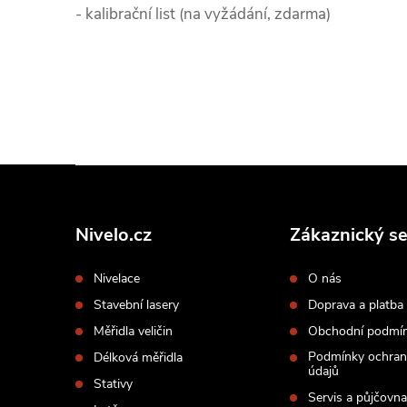
- kalibrační list (na vyžádání, zdarma)
Z
á
p
Nivelo.cz
Zákaznický se
a
Nivelace
O nás
t
Stavební lasery
Doprava a platba
í
Měřidla veličin
Obchodní podmí
Podmínky ochran
Délková měřidla
údajů
Stativy
Servis a půjčovna