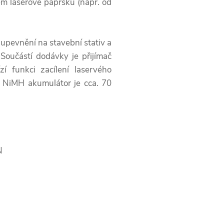
 laserové paprsku (např. od
 upevnění na stavební stativ a
Součástí dodávky je přijímač
í funkci zacílení laservého
a NiMH akumulátor je cca. 70
N