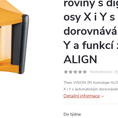
roviny s d
osy X i Y 
dorovnává
Y a funkcí 
ALIGN
P
Neohodnoceno
Theis VISION 2N Autoslope ALIGN
X i Y s automatickým dorovnávání
Detailní informace
Do týdne