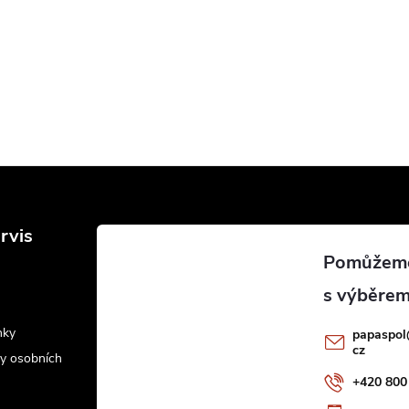
rvis
nky
papaspol
cz
y osobních
+420 800