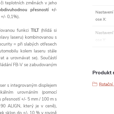
 či teplotních změnách v jeho
obdivuhodnou přesností +/-
Nastavení
 +/- 0,1%).
ose X
:
ovanou funkci
TILT
(hlídá si
Nastavení
 hlavy laseru) kombinovanou s
ose Y
:
curity = při slabých otřesech
tomobilu kolem laseru stále
at a urovnávat se). Součástí
ovládání FB-V se zabudovaným
Produkt n
Rotační 
laser s integrovaným displejem
ikálním urovnáním (pomocí
s přesností +/- 5 mm / 100 m s
90 ALIGN, který je v ceně),
ek sklon do +/- 10 % v rovině