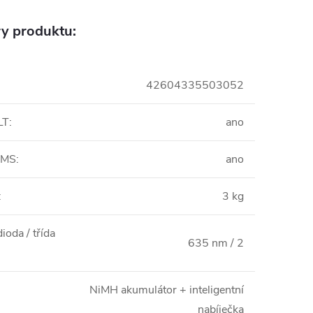
y produktu:
42604335503052
LT
:
ano
WMS
:
ano
:
3 kg
ioda / třída
635 nm / 2
NiMH akumulátor + inteligentní
nabíječka