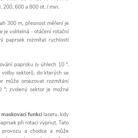
, 200, 600 a 800 ot. / min.
ah 300 m, přesnost měření je
je volitelná - otáčení rotační
ý paprsek rozmítat rychlostí
vání paprsku (v úhlech 10 °,
e volby sektorů, do kterých se
tor může omezovat rozmítání
 °; zvolený sektor je možné
maskovací funkci
laseru, kdy
aprsek při rotaci vypnut. Tato
ho provozu a chodce a může