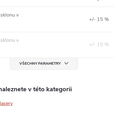
 sklonu v
+/- 15 %
 sklonu v
+/- 15 %
VŠECHNY PARAMETRY
aleznete v této kategorii
lasery