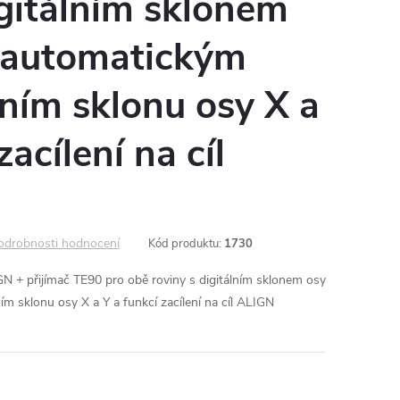
igitálním sklonem
s automatickým
ním sklonu osy X a
zacílení na cíl
odrobnosti hodnocení
Kód produktu:
1730
 + přijímač TE90 pro obě roviny s digitálním sklonem osy
m sklonu osy X a Y a funkcí zacílení na cíl ALIGN