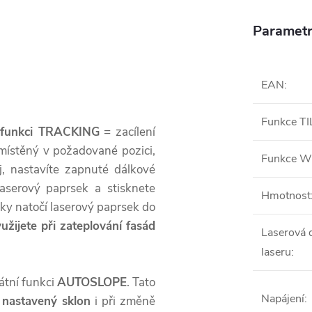
Parametr
EAN
:
Funkce TI
funkci TRACKING
= zacílení
místěný v požadované pozici,
Funkce 
oj, nastavíte zapnuté dálkové
aserový paprsek a stisknete
Hmotnost
cky natočí laserový paprsek do
užijete při zateplování fasád
Laserová d
laseru
:
kátní funkci
AUTOSLOPE
. Tato
Napájení
:
 nastavený sklon
i při změně