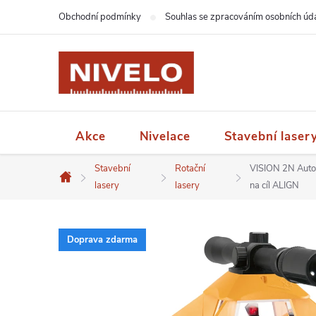
Přejít
Obchodní podmínky
Souhlas se zpracováním osobních úd
na
obsah
Akce
Nivelace
Stavební laser
Stavební
Rotační
VISION 2N Autos
Domů
lasery
lasery
na cíl ALIGN
Doprava zdarma