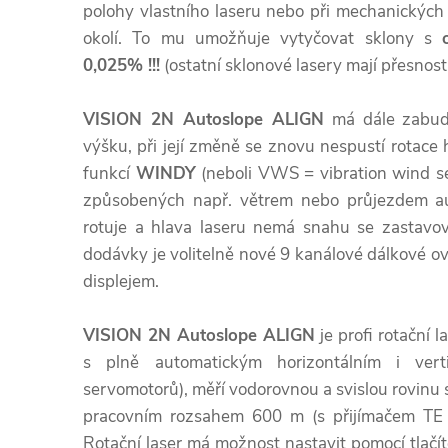
polohy vlastního laseru nebo při mechanických
okolí. To mu umožňuje vytyčovat sklony s
0,025% !!!
(ostatní sklonové lasery mají přesnost
VISION 2N Autoslope ALIGN
má dále zabud
výšku, při její změně se znovu nespustí rotace
funkcí
WINDY
(neboli VWS = vibration wind se
způsobených např. větrem nebo průjezdem au
rotuje a hlava laseru nemá snahu se zastavov
dodávky je volitelně nové 9 kanálové dálkové 
displejem.
VISION 2N Autoslope ALIGN
je profi rotační 
s plně automatickým horizontálním i vert
servomotorů), měří vodorovnou a svislou rovinu 
pracovním rozsahem 600 m (s přijímačem TE 
Rotační laser má možnost nastavit pomocí tlačít