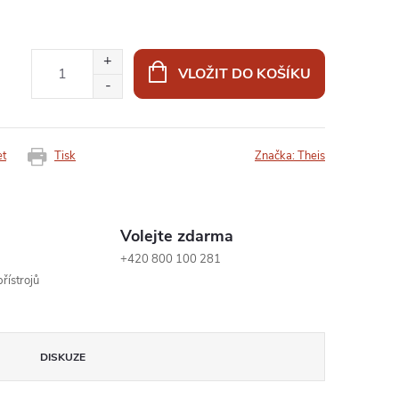
VLOŽIT DO KOŠÍKU
et
Tisk
Značka:
Theis
Volejte zdarma
+420 800 100 281
řístrojů
DISKUZE