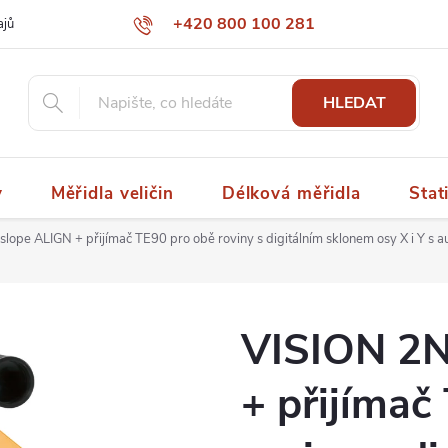
+420 800 100 281
ajů
papaspol@papaspol.cz
HLEDAT
y
Měřidla veličin
Délková měřidla
Stat
lope ALIGN + přijímač TE90 pro obě roviny s digitálním sklonem osy X i Y s a
VISION 2N
+ přijímač