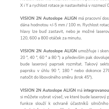
X i Y a rychlost rotace je nastavitelná v rozmezí 0
VISION 2N Autoslope ALIGN
má pracovní dos
dána hodnotou +/-5 mm / 100 m. Rychlost rotace 
hlavy lze buď zastavit, nebo je možné laserov
120, 600 a 800 otáček za minutu.
VISION 2N Autoslope ALIGN
umožňuje i skeno
20 °, 40 °, 60 ° a 80 °) a především pak dovoluj
bude laserový paprsek rozmítat. Takový sek
paprsku v úhlu 90 °, 180 ° nebo dokonce 270
natočit do libovolného směru (krok 45°).
VISION 2N Autoslope ALIGN
má
i
ntegrovanou
si můžete vybrat výseč, ve které bude laserový p
funkce slouží k ochraně účastníků silniční