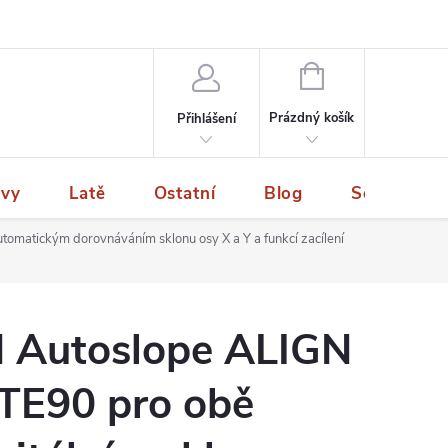
NÁKUPNÍ
KOŠÍK
Prázdný košík
Přihlášení
ivy
Latě
Ostatní
Blog
Servis a p
utomatickým dorovnáváním sklonu osy X a Y a funkcí zacílení
 Autoslope ALIGN
 TE90 pro obě