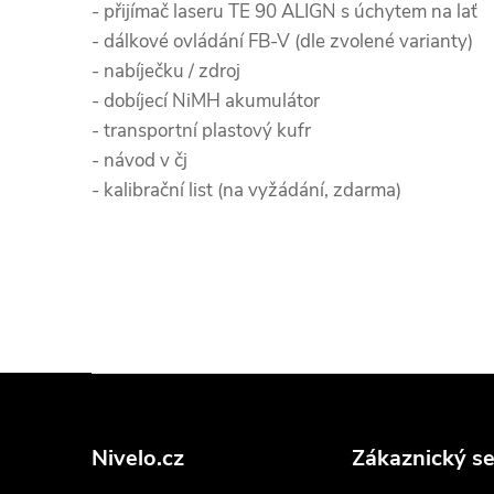
- přijímač laseru TE 90 ALIGN s úchytem na lať
- dálkové ovládání FB-V (dle zvolené varianty)
- nabíječku / zdroj
- dobíjecí NiMH akumulátor
- transportní plastový kufr
- návod v čj
- kalibrační list (na vyžádání, zdarma)
Z
á
p
Nivelo.cz
Zákaznický se
a