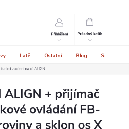
NÁKUPNÍ
KOŠÍK
Prázdný košík
Přihlášení
ivy
Latě
Ostatní
Blog
Servis a p
funkcí zacílení na cíl ALIGN
 ALIGN + přijímač
kové ovládání FB-
roviny a sklon os X