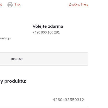
et
Tisk
Značka:
Theis
Volejte zdarma
+420 800 100 281
řístrojů
DISKUZE
y produktu:
4260433550312