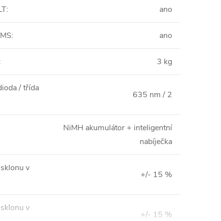
LT
:
ano
WMS
:
ano
:
3 kg
ioda / třída
635 nm / 2
NiMH akumulátor + inteligentní
nabíječka
 sklonu v
+/- 15 %
 sklonu v
+/- 15 %