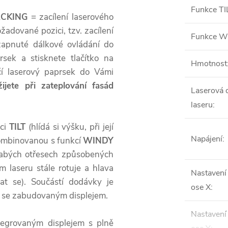
Funkce TI
ACKING
= zacílení laserového
adované pozici, tzv. zacílení
Funkce 
 zapnuté dálkové ovládání do
sek a stisknete tlačítko na
Hmotnost
čí laserový paprsek do Vámi
žijete při zateplování fasád
Laserová d
laseru
:
ci
TILT
(hlídá si výšku, při její
Napájení
:
kombinovanou s funkcí
WINDY
slabých otřesech způsobených
 laseru stále rotuje a hlava
Nastavení
t se). Součástí dodávky je
ose X
:
V se zabudovaným displejem.
Nastavení
ntegrovaným displejem s plně