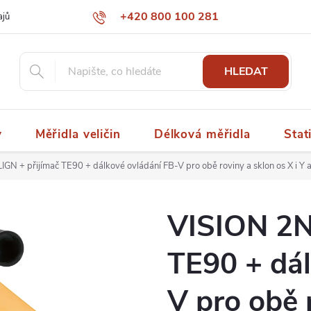
+420 800 100 281
ajů
papaspol@papaspol.cz
HLEDAT
y
Měřidla veličin
Délková měřidla
Stat
GN + přijímač TE90 + dálkové ovládání FB-V pro obě roviny a sklon os X i Y a 
VISION 2N
TE90 + dál
V pro obě 