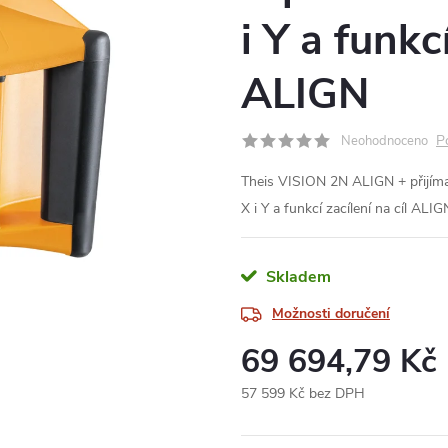
i Y a funkcí
ALIGN
P
Neohodnoceno
Theis VISION 2N ALIGN + přijíma
X i Y a funkcí zacílení na cíl ALI
Skladem
Možnosti doručení
69 694,79 Kč
57 599 Kč bez DPH
Měrná
cena: