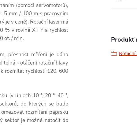
ose Y
:
vnáním (pomocí servomotorů),
+/- 5 mm / 100 m s pracovním
 je v ceně), Rotační laser má
0 % v rovině X i Y a rychlost
 ot. / min.
Produkt n
Rotační 
m, přesnost měření je dána
itelná - otáčení rotační hlavy
k rozmítat rychlostí 120, 600
u (v úhlech 10 °, 20 °, 40 °,
sektorů, do kterých se bude
e omezovat rozmítání paprsku
ý sektor je možné natočit do