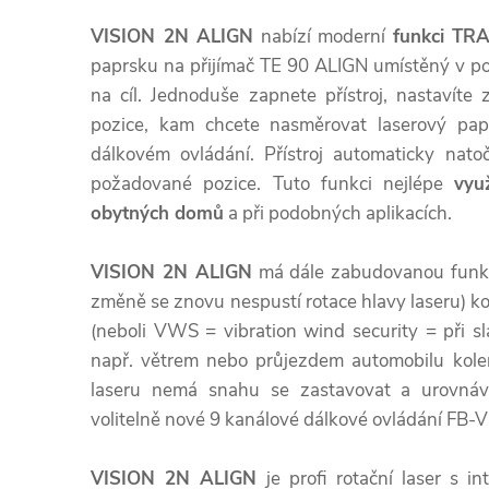
VISION 2N ALIGN
nabízí moderní
funkci TR
paprsku na přijímač TE 90 ALIGN umístěný v pož
na cíl. Jednoduše zapnete přístroj, nastavíte
pozice, kam chcete nasměrovat laserový papr
dálkovém ovládání. Přístroj automaticky nato
požadované pozice. Tuto funkci nejlépe
vyu
obytných domů
a při podobných aplikacích.
VISION 2N ALIGN
má dále zabudovanou funk
změně se znovu nespustí rotace hlavy laseru) 
(neboli VWS = vibration wind security = při 
např. větrem nebo průjezdem automobilu kolem
laseru nemá snahu se zastavovat a urovnáva
volitelně nové 9 kanálové dálkové ovládání FB-
VISION 2N ALIGN
je profi rotační laser s i