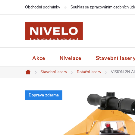
Přejít
Obchodní podmínky
Souhlas se zpracováním osobních úd
na
obsah
Akce
Nivelace
Stavební laser
Stavební lasery
Rotační lasery
VISION 2N ALI
Domů
Doprava zdarma