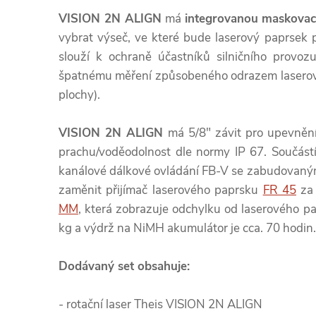
VISION 2N ALIGN
má
i
ntegrovanou
maskovací
vybrat výseč, ve které bude laserový paprsek p
slouží k ochraně účastníků silničního provo
špatnému měření způsobeného odrazem laserové
plochy).
VISION 2N ALIGN
má 5/8" závit pro upevnění 
prachu/voděodolnost dle normy IP 67. Součástí
kanálové dálkové ovládání FB-V se zabudovaným 
zaměnit přijímač laserového paprsku
FR 45
za 
MM
, která zobrazuje odchylku od laserového p
kg a výdrž na NiMH akumulátor je cca. 70 hodin.
Dodávaný set obsahuje:
- rotační laser Theis VISION 2N ALIGN