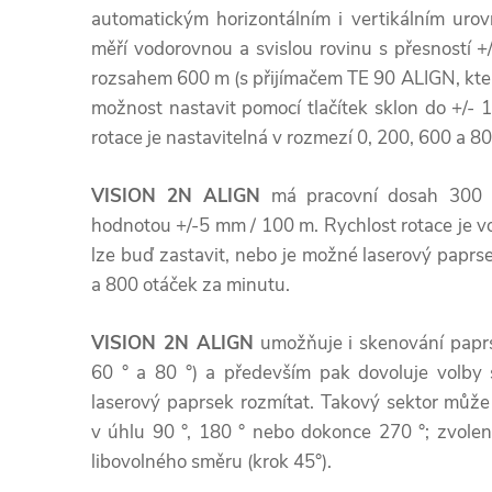
automatickým horizontálním i vertikálním uro
měří vodorovnou a svislou rovinu s přesností 
rozsahem 600 m (s přijímačem TE 90 ALIGN, který
možnost nastavit pomocí tlačítek sklon do +/- 1
rotace je nastavitelná v rozmezí 0, 200, 600 a 800
VISION 2N ALIGN
má pracovní dosah 300 
hodnotou +/-5 mm / 100 m. Rychlost rotace je vol
lze buď zastavit, nebo je možné laserový paprse
a 800 otáček za minutu.
VISION 2N ALIGN
umožňuje i skenování paprsk
60 ° a 80 °) a především pak dovoluje volby 
laserový paprsek rozmítat. Takový sektor můž
v úhlu 90 °, 180 ° nebo dokonce 270 °; zvolen
libovolného směru (krok 45°).