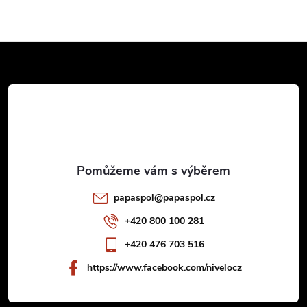
Z
á
p
a
t
papaspol
@
papaspol.cz
í
+420 800 100 281
+420 476 703 516
https://www.facebook.com/nivelocz