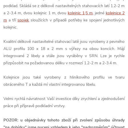
podklad. Skládá se z délkově nastavitelných stahovacích latí 1.2-2 m
a 2-3.4 m, dvou kolejnic 1 m, dvou
kolejnic 1,5 m
, jedné
kolejnice 2
m
a tří
spojek
sloužících v případě potřeby ke spojení jednotlivých
kolejnic.
Kvalitní délkově nastavitelné stahovací latě jsou vyrobeny z pevného
ALU profilu 100 x 18 x 2 mm s výřezy na obou koncích. Májí
integrované 2 libely a stále jsou vyráběny v SRN. Lze je rychle
přizpůsobit na požadovanou délku v rozmezí 1.2-2 m a 2-3.4 m.
Kolejnice jsou také vyrobeny z hliníkového profilu ve tvaru
obráceného T a každá mí vlastní integrovanou libelu.
Velmi rychlá návratnost Vaší investice díky zrychlení a zjednodušení
práce při přípravě podkladní vrstvy.
POZOR: u objednávky tohoto zboží při zvolení způsobu úhrady
"na dobírku" jsme nuceni vzhledem k jeho "nadrozměrům" účtovat