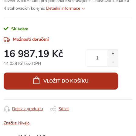
Nivelo VARIA sada pro podlaháře sestávající z 1 nastavitelné latě a
4 stahovacích kolejnic
Detailní informace
Skladem
Možnosti doručení
16 987,19 Kč
14 039 Kč bez DPH
Měrná
cena:
VLOŽIT DO KOŠÍKU
Dotaz k produktu
Sdílet
Značka:
Nivelo