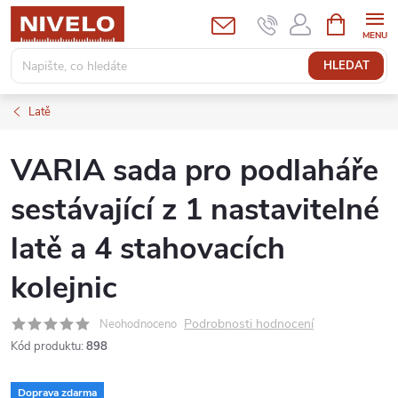
Přejít
NÁKUPNÍ
KOŠÍK
na
obsah
HLEDAT
Latě
VARIA sada pro podlaháře
sestávající z 1 nastavitelné
latě a 4 stahovacích
kolejnic
Podrobnosti hodnocení
Neohodnoceno
Kód produktu:
898
Doprava zdarma