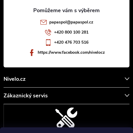
a
t
papaspol
@
papaspol.cz
í
+420 800 100 281
+420 476 703 516
https://www.facebook.com/nivelocz
Nivelo.cz
Zákaznický servis