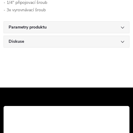
- 1/4" připojovací šroub
- 3x vyrovnávací šroub
Parametry produktu
Diskuse
Z
á
p