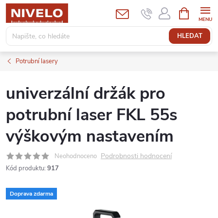
Přejít
NÁKUPNÍ
KOŠÍK
na
obsah
HLEDAT
Potrubní lasery
univerzální držák pro
potrubní laser FKL 55s
výškovým nastavením
Podrobnosti hodnocení
Neohodnoceno
Kód produktu:
917
Doprava zdarma