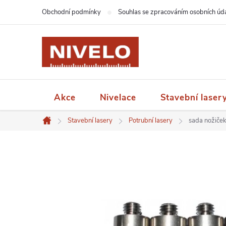
Přejít
Obchodní podmínky
Souhlas se zpracováním osobních úd
na
obsah
Akce
Nivelace
Stavební laser
Stavební lasery
Potrubní lasery
sada nožiče
Domů