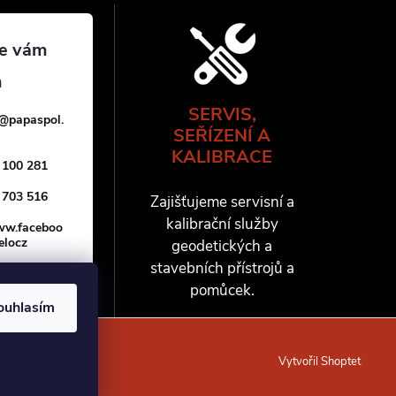
SERVIS,
@
papaspol.
SEŘÍZENÍ A
KALIBRACE
 100 281
 703 516
Zajišťujeme servisní a
kalibrační služby
www.faceboo
elocz
geodetických a
stavebních přístrojů a
pomůcek.
ouhlasím
Vytvořil Shoptet