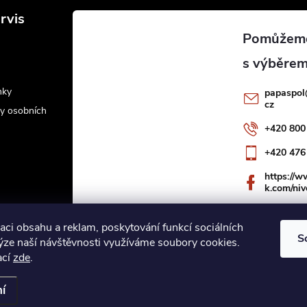
rvis
nky
papaspol
cz
y osobních
+420 800
+420 476
https://
k.com/niv
aci obsahu a reklam, poskytování funkcí sociálních
S
lýze naší návštěvnosti využíváme soubory cookies.
ací
zde
.
ookies
í