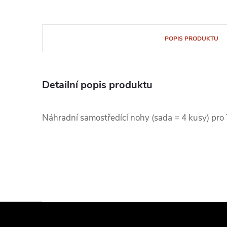
POPIS PRODUKTU
Detailní popis produktu
Náhradní samostředící nohy (sada = 4 kusy) pro
Z
á