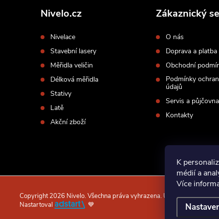
p
Nivelo.cz
Zákaznický se
a
Nivelace
O nás
t
Stavební lasery
Doprava a platba
í
Měřidla veličin
Obchodní podmí
Podmínky ochran
Délková měřidla
údajů
Stativy
Servis a půjčovna
Latě
Kontakty
Akční zboží
K personaliz
médií a ana
Více inform
Copyright 2026
Nivelo
. Všechna práva vyhrazena.
Upravit nastavení c
Nastartoval
💙
Nastaven