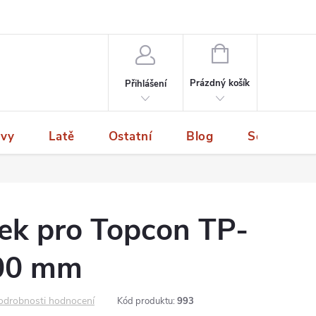
NÁKUPNÍ
KOŠÍK
Prázdný košík
Přihlášení
ivy
Latě
Ostatní
Blog
Servis a p
ček pro Topcon TP-
200 mm
odrobnosti hodnocení
Kód produktu:
993