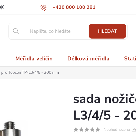
+420 800 100 281
ajů
papaspol@papaspol.cz
HLEDAT
y
Měřidla veličin
Délková měřidla
Stat
k pro Topcon TP-L3/4/5 - 200 mm
sada noži
L3/4/5 - 
P
Neohodnoceno