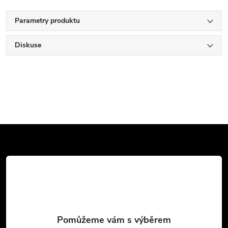
Parametry produktu
Diskuse
Z
á
p
a