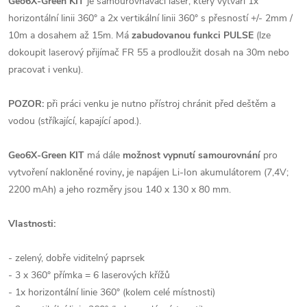
Geo6X-Green KIT
je samourovnávací laser, který vytváří 1x
horizontální linii 360° a 2x vertikální linii 360° s přesností +/- 2mm /
10m a dosahem až 15m. Má
zabudovanou funkci PULSE
(lze
dokoupit laserový přijímač FR 55 a prodloužit dosah na 30m nebo
pracovat i venku).
POZOR:
při práci venku je nutno přístroj chránit před deštěm a
vodou (stříkající, kapající apod.).
Geo6X-Green KIT
má dále
možnost vypnutí samourovnání
pro
vytvoření nakloněné roviny
,
je napájen Li-Ion akumulátorem (7,4V;
2200 mAh) a jeho rozměry jsou 140 x 130 x 80 mm.
Vlastnosti:
- zelený, dobře viditelný paprsek
- 3 x 360° přímka = 6 laserových křížů
- 1x horizontální linie 360° (kolem celé místnosti)