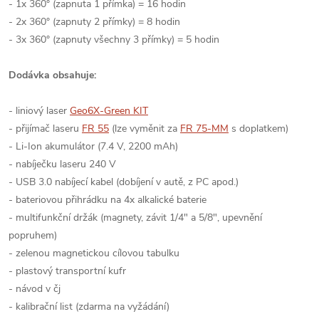
- 1x 360° (zapnuta 1 přímka) = 16 hodin
- 2x 360° (zapnuty 2 přímky) = 8 hodin
- 3x 360° (zapnuty všechny 3 přímky) = 5 hodin
Dodávka obsahuje:
- liniový laser
Geo6X-Green KIT
- přijímač laseru
FR 55
(lze vyměnit za
FR 75-MM
s doplatkem)
- Li-Ion akumulátor (7.4 V, 2200 mAh)
- nabíječku laseru 240 V
- USB 3.0 nabíjecí kabel (dobíjení v autě, z PC apod.)
- bateriovou přihrádku na 4x alkalické baterie
- multifunkční držák (magnety, závit 1/4" a 5/8", upevnění
popruhem)
- zelenou magnetickou cílovou tabulku
- plastový transportní kufr
- návod v čj
- kalibrační list (zdarma na vyžádání)