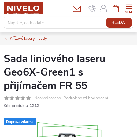
Přejít
NÁKUPNÍ
KOŠÍK
na
obsah
HLEDAT
Křížové lasery - sady
Sada liniového laseru
Geo6X-Green1 s
přijímačem FR 55
Podrobnosti hodnocení
Neohodnoceno
Kód produktu:
1212
Doprava zdarma