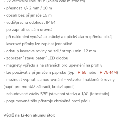
- 2x vertikální linie 360° (kolem celé místnosti)
- přesnost +/- 2 mm / 10 m
- dosah bez přijímače 15 m
- vodě/prachu odolnost IP 54
- po zapnutí se sám urovná
- při naklonění vydává akustický a optický alarm (přímka bliká)
- laserové přímky lze zapínat jednotlivě
- odstup laserové roviny od zdi / stropu min. 12 mm
- zobrazení stavu baterií LED diodou
- magnety vpředu a na stranách pro upevnění na profily
- lze používat s přijimačem paprsku (typ
FR 55
nebo
FR 75-MM
)
- možnost vypnutí samourovnání = vytvoření nakloněné roviny
(např. pro montáž zábradlí, krokví apod.)
- zabudované závity 5/8" (stavební stativ) a 1/4" (fotostativ)
- pogumované tělo přístroje chráněné proti pádu
Výdrž na Li-Ion akumulátor: