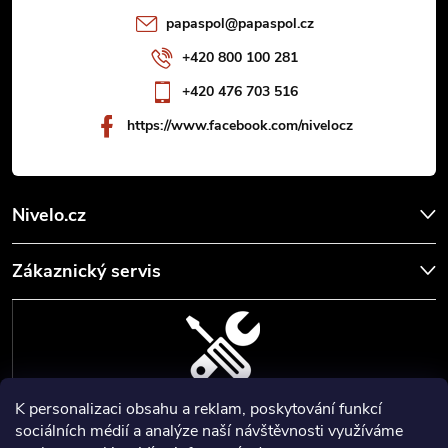
t
papaspol
@
papaspol.cz
í
+420 800 100 281
+420 476 703 516
https://www.facebook.com/nivelocz
Nivelo.cz
Zákaznický servis
K personalizaci obsahu a reklam, poskytování funkcí
SERVIS, SEŘÍZENÍ A KALIBRACE
sociálních médií a analýze naší návštěvnosti využíváme