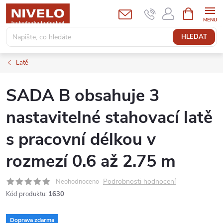
Přejít
NÁKUPNÍ
KOŠÍK
na
obsah
HLEDAT
Latě
SADA B obsahuje 3
nastavitelné stahovací latě
s pracovní délkou v
rozmezí 0.6 až 2.75 m
Podrobnosti hodnocení
Neohodnoceno
Kód produktu:
1630
Doprava zdarma