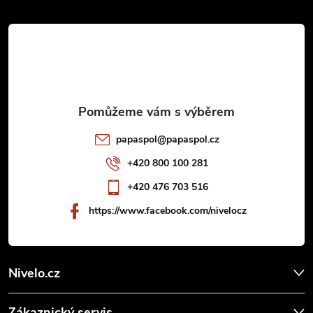
á
p
a
t
papaspol
@
papaspol.cz
í
+420 800 100 281
+420 476 703 516
https://www.facebook.com/nivelocz
Nivelo.cz
Zákaznický servis