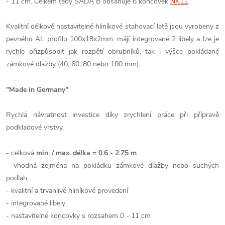
- 11 cm. Celkem tedy SADA B obsahuje 6 koncovek
NK11
.
Kvalitní délkově nastavitelné hliníkové stahovací latě jsou vyrobeny z
pevného AL profilu 100x18x2mm, májí integrované 2 libely a lze je
rychle přizpůsobit jak rozpětí obrubníků, tak i výšce pokládané
zámkové dlažby (40, 60, 80 nebo 100 mm).
"Made in Germany"
Rychlá návratnost investice díky zrychlení práce při přípravě
podkladové vrstvy.
- celková
min. / max. délka = 0.6 - 2.75 m
- vhodná zejména na pokládku zámkové dlažby nebo suchých
podlah
- kvalitní a trvanlivé hliníkové provedení
- integrované libely
- nastavitelné koncovky s rozsahem 0 - 11 cm