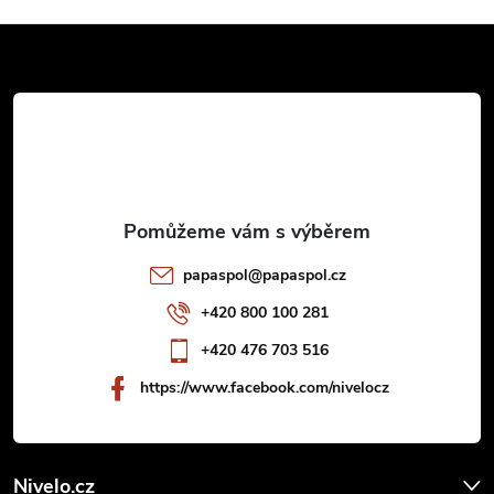
Z
á
p
a
t
papaspol
@
papaspol.cz
í
+420 800 100 281
+420 476 703 516
https://www.facebook.com/nivelocz
Nivelo.cz