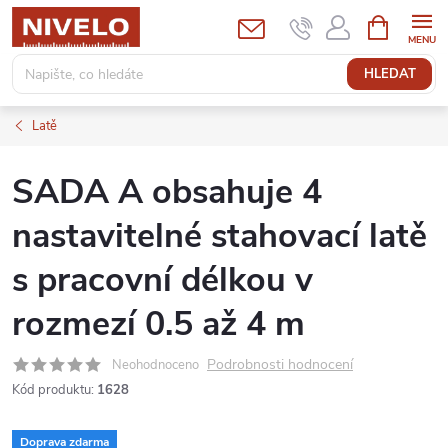
Přejít
NÁKUPNÍ
KOŠÍK
na
obsah
HLEDAT
Latě
SADA A obsahuje 4
nastavitelné stahovací latě
s pracovní délkou v
rozmezí 0.5 až 4 m
Podrobnosti hodnocení
Neohodnoceno
Kód produktu:
1628
Doprava zdarma