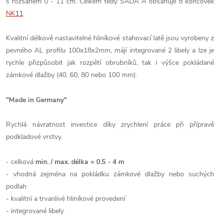
s rozsahem 0 - 11 cm. Celkem tedy SADA A obsahuje 8 koncovek
NK11
.
Kvalitní délkově nastavitelné hliníkové stahovací latě jsou vyrobeny z
pevného AL profilu 100x18x2mm, májí integrované 2 libely a lze je
rychle přizpůsobit jak rozpětí obrubníků, tak i výšce pokládané
zámkové dlažby (40, 60, 80 nebo 100 mm).
"Made in Germany"
Rychlá návratnost investice díky zrychlení práce při přípravě
podkladové vrstvy.
- celková
min. / max. délka = 0.5 - 4 m
- vhodná zejména na pokládku zámkové dlažby nebo suchých
podlah
- kvalitní a trvanlivé hliníkové provedení
- integrované libely