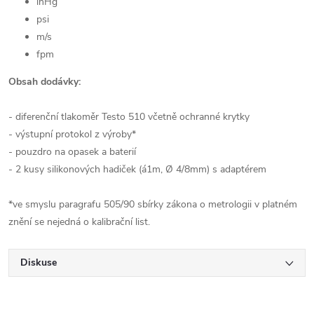
inHg
psi
m/s
fpm
Obsah dodávky:
- diferenční tlakoměr Testo 510 včetně ochranné krytky
- výstupní protokol z výroby*
- pouzdro na opasek a baterií
- 2 kusy silikonových hadiček (á1m, Ø 4/8mm) s adaptérem
*ve smyslu paragrafu 505/90 sbírky zákona o metrologii v platném
znění se nejedná o kalibrační list.
Diskuse