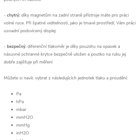
-
chytrý:
díky magnetům na zadní straně přístroje máte pro práci
volné ruce. Při špatné viditelnosti, jako je tmavé prostředí, Vám práci
usnadní podsvícený displej
-
bezpečný:
diferenční tlakoměr je díky pouzdru na opasek a
násuvné ochranné krytce bezpečně uložen a poutko na ruku jej
dobře zajišťuje při měření
Můžete si navíc vybrat z následujících jednotek tlaku a proudění:
Pa
hPa
mbar
mmH2O
mmHg
inH2O