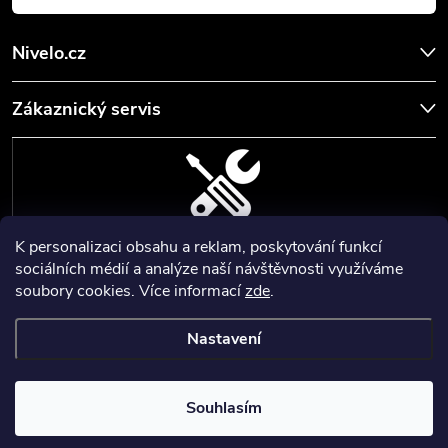
Nivelo.cz
Zákaznický servis
K personalizaci obsahu a reklam, poskytování funkcí
SERVIS, SEŘÍZENÍ A KALIBRACE
sociálních médií a analýze naší návštěvnosti využíváme
soubory cookies. Více informací
zde
.
Zajišťujeme servisní a kalibrační služby geodetických a stavebních
přístrojů a pomůcek.
Nastavení
Copyright 2026
Nivelo
. Všechna práva vyhrazena.
Upravit nastavení
cookies
Nastartoval
💙
Souhlasím
Vytvořil Shoptet