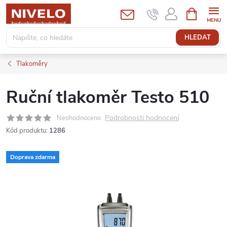
Přejít
NÁKUPNÍ
KOŠÍK
na
obsah
HLEDAT
Tlakoměry
Ruční tlakoměr Testo 510
Podrobnosti hodnocení
Neohodnoceno
Kód produktu:
1286
Doprava zdarma