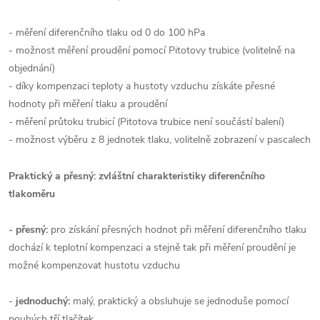
- měření diferenčního tlaku od 0 do 100 hPa
- možnost měření proudění pomocí Pitotovy trubice (volitelně na
objednání)
- díky kompenzaci teploty a hustoty vzduchu získáte přesné
hodnoty při měření tlaku a proudění
- měření průtoku trubicí (Pitotova trubice není součástí balení)
- možnost výběru z 8 jednotek tlaku, volitelně zobrazení v pascalech
Praktický a přesný: zvláštní charakteristiky diferenčního
tlakoměru
- přesný:
pro získání přesných hodnot při měření diferenčního tlaku
dochází k teplotní kompenzaci a stejně tak při měření proudění je
možné kompenzovat hustotu vzduchu
-
jednoduchý:
malý, praktický a obsluhuje se jednoduše pomocí
pouhých tří tlačítek