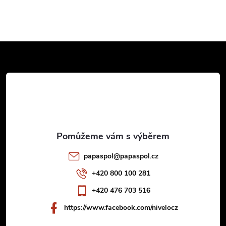
Z
á
p
a
t
papaspol
@
papaspol.cz
í
+420 800 100 281
+420 476 703 516
https://www.facebook.com/nivelocz