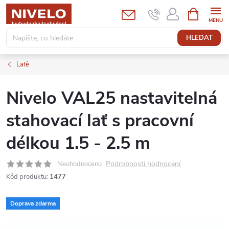
Přejít
NÁKUPNÍ
KOŠÍK
na
obsah
HLEDAT
Latě
Nivelo VAL25 nastavitelná
stahovací lať s pracovní
délkou 1.5 - 2.5 m
Podrobnosti hodnocení
Neohodnoceno
Kód produktu:
1477
Doprava zdarma