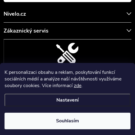
Nivelo.cz
Zákaznický servis
K personalizaci obsahu a reklam, poskytování funkcí
SERVIS, SEŘÍZENÍ A KALIBRACE
sociálních médií a analýze naší návštěvnosti využíváme
soubory cookies. Více informací
zde
.
Zajišťujeme servisní a kalibrační služby geodetických a stavebních
přístrojů a pomůcek.
Nastavení
Copyright 2026
Nivelo
. Všechna práva vyhrazena.
Upravit nastavení
cookies
Nastartoval
💙
Souhlasím
Vytvořil Shoptet