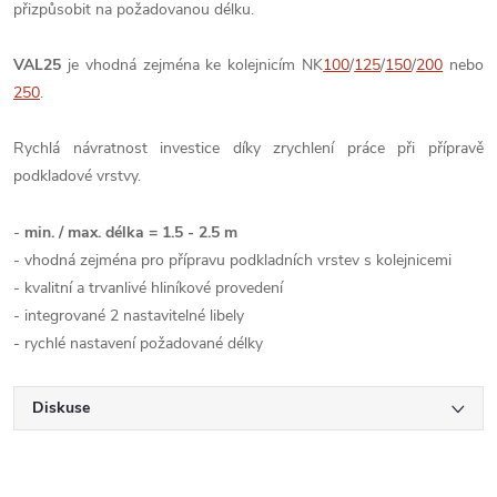
přizpůsobit na požadovanou délku.
VAL25
je vhodná zejména ke kolejnicím NK
100
/
125
/
150
/
200
nebo
250
.
Rychlá návratnost investice díky zrychlení práce při přípravě
podkladové vrstvy.
-
min. / max. délka = 1.5 - 2.5 m
- vhodná zejména pro přípravu podkladních vrstev s kolejnicemi
- kvalitní a trvanlivé hliníkové provedení
- integrované 2 nastavitelné libely
- rychlé nastavení požadované délky
Diskuse