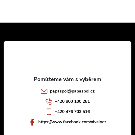
Z
á
p
a
t
papaspol
@
papaspol.cz
í
+420 800 100 281
+420 476 703 516
https://www.facebook.com/nivelocz