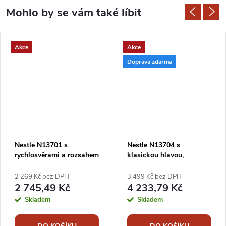
Akce
Akce
Doprava zdarma
Nestle N13701 s
Nestle N13704 s
rychlosvěrami a rozsahem
klasickou hlavou,
93 - 173 cm
autoaretací ramen a
šrouby s rozsahem 90 -
2 269 Kč bez DPH
3 499 Kč bez DPH
170 cm
2 745,49 Kč
4 233,79 Kč
Skladem
Skladem