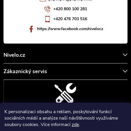
í
+420 800 100 281
+420 476 703 516
https://www.facebook.com/nivelocz
Nivelo.cz
Zákaznický servis
K personalizaci obsahu a reklam, poskytování funkcí
SERVIS, SEŘÍZENÍ A KALIBRACE
sociálních médií a analýze naší návštěvnosti využíváme
soubory cookies. Více informací
zde
.
Zajišťujeme servisní a kalibrační služby geodetických a stavebních