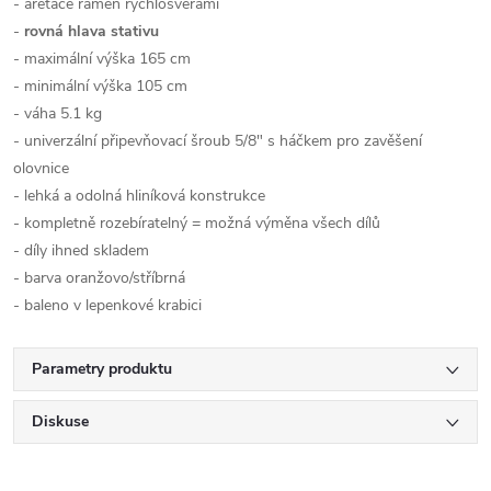
- aretace ramen rychlosvěrami
-
rovná hlava stativu
- maximální výška 165 cm
- minimální výška 105 cm
- váha 5.1 kg
- univerzální připevňovací šroub 5/8" s háčkem pro zavěšení
olovnice
- lehká a odolná hliníková konstrukce
- kompletně rozebíratelný = možná výměna všech dílů
- díly ihned skladem
- barva oranžovo/stříbrná
- baleno v lepenkové krabici
Parametry produktu
Diskuse