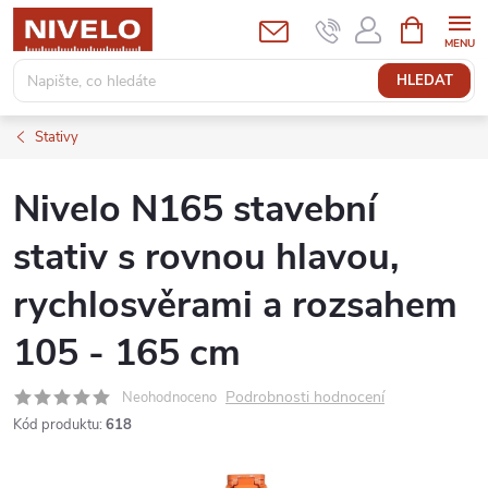
Přejít
NÁKUPNÍ
KOŠÍK
na
obsah
HLEDAT
Stativy
Nivelo N165 stavební
stativ s rovnou hlavou,
rychlosvěrami a rozsahem
105 - 165 cm
Podrobnosti hodnocení
Neohodnoceno
Kód produktu:
618