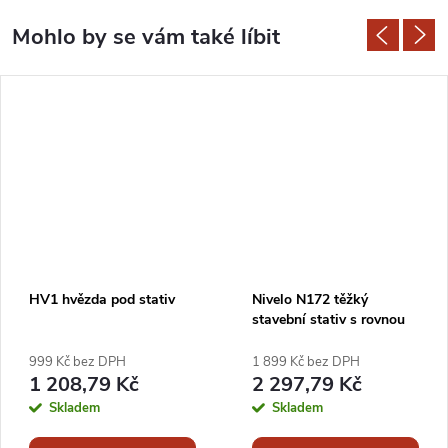
HV1 hvězda pod stativ
Nivelo N172 těžký
stavební stativ s rovnou
hlavou, se šrouby a
rozsahem 105 - 170 cm
999 Kč bez DPH
1 899 Kč bez DPH
1 208,79 Kč
2 297,79 Kč
Skladem
Skladem