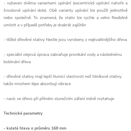
- vybaven dvěma variantami upínání (excentrické upínání nahoře a
šroubové upínání dole). Obě varianty upínání lze použít jednotlivě
nebo společně. To znamená, že stativ lze rychle a velmi flexibilně
umístit a v případě potřeby je dvakrát zajištěn
- těžké dřevěné stativy Nestle jsou vyrobeny z nejkvalitnějšího dřeva
- speciální olejová úprava zabraňuje pronikání vody a následnému
bobtnání dřeva
- dřevěné stativy mají lepší tlumicí vlastnosti než hliníkové stativy,
takže mnohem lépe absorbují vibrace
- navíc se dřevo při přímém slunečním záření méně roztahuje
Technické parametry
- kulatá hlava o průměru 168 mm