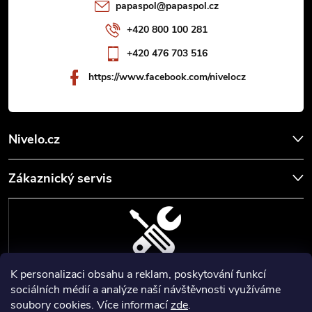
t
papaspol
@
papaspol.cz
í
+420 800 100 281
+420 476 703 516
https://www.facebook.com/nivelocz
Nivelo.cz
Zákaznický servis
K personalizaci obsahu a reklam, poskytování funkcí
SERVIS, SEŘÍZENÍ A KALIBRACE
sociálních médií a analýze naší návštěvnosti využíváme
soubory cookies. Více informací
zde
.