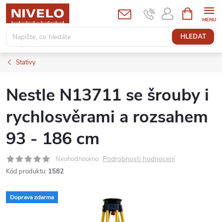
Přejít
NÁKUPNÍ
KOŠÍK
na
obsah
HLEDAT
Stativy
Nestle N13711 se šrouby i
rychlosvěrami a rozsahem
93 - 186 cm
Podrobnosti hodnocení
Neohodnoceno
Kód produktu:
1582
Doprava zdarma