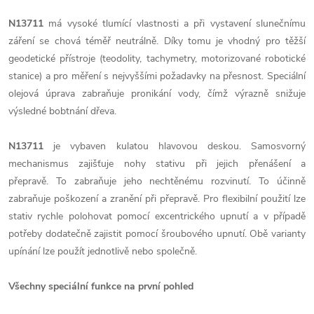
N13711
má vysoké tlumící vlastnosti a při vystavení slunečnímu
záření se chová téměř neutrálně. Díky tomu je vhodný pro těžší
geodetické přístroje (teodolity, tachymetry, motorizované robotické
stanice) a pro měření s nejvyššími požadavky na přesnost. Speciální
olejová úprava zabraňuje pronikání vody, čímž výrazně snižuje
výsledné bobtnání dřeva.
N13711
je vybaven kulatou hlavovou deskou. Samosvorný
mechanismus zajišťuje nohy stativu při jejich přenášení a
přepravě. To zabraňuje jeho nechtěnému rozvinutí. To účinně
zabraňuje poškození a zranění při přepravě. Pro flexibilní použití lze
stativ rychle polohovat pomocí excentrického upnutí a v případě
potřeby dodatečně zajistit pomocí šroubového upnutí. Obě varianty
upínání lze použít jednotlivě nebo společně.
Všechny speciální funkce na první pohled