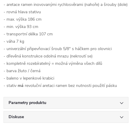
- aretace ramen inovovanými rychlosvěrami (nahoře) a šrouby (dole)
- rovná hlava stativu
- max. výška 186 cm
- min. výška 93 cm
- transportní délka 107 cm
- váha 7 kg
- univerzální připevňovací šroub 5/8" s háčkem pro olovnici
- dřevěná konstrukce odolná mrazu (nekroutí se)
- kompletně rozebíratelný = možná výměna všech dílů
- barva žluto / černá
- baleno v lepenkové krabici
- stativ
má
revoluční aretaci ramen bez nutnosti použití pásku
Parametry produktu
Diskuse