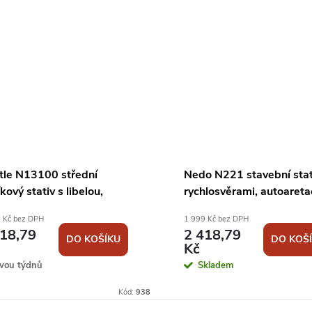
tle N13100 střední
Nedo N221 stavební stat
íkový stativ s libelou,
rychlosvěrami, autoareta
hlosvěrami a rozsahem
ramen a rozsahem 91 - 
 Kč bez DPH
1 999 Kč bez DPH
- 170 cm
cm
418,79
2 418,79
DO KOŠÍKU
DO KOŠ
Kč
vou týdnů
Skladem
Kód:
938