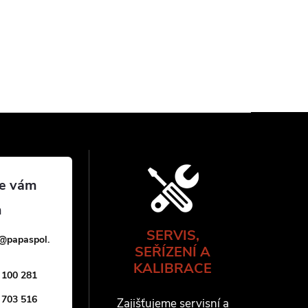
SERVIS,
@
papaspol.
SEŘÍZENÍ A
KALIBRACE
 100 281
 703 516
Zajišťujeme servisní a