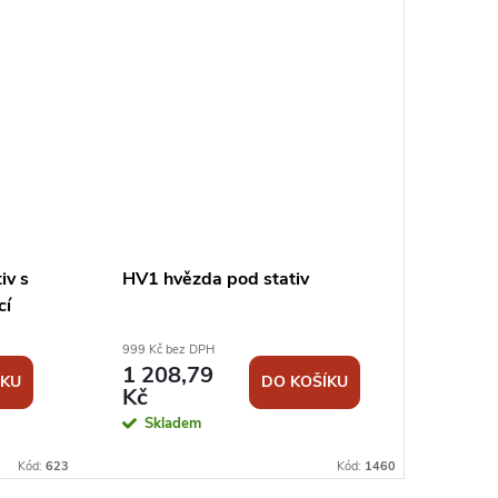
Dopra
iv s
HV1 hvězda pod stativ
N169 
cí
rychl
169
105 -
999 Kč bez DPH
3 199 K
1 208,79
3 87
ÍKU
DO KOŠÍKU
Kč
Kč
Skladem
Skl
Kód:
623
Kód:
1460