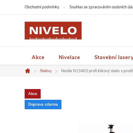
Přejít
Obchodní podmínky
Souhlas se zpracováním osobních úd
na
obsah
Akce
Nivelace
Stavební laser
Stativy
Nestle N13403 profi klikový stativ s pro
Domů
Akce
Doprava zdarma