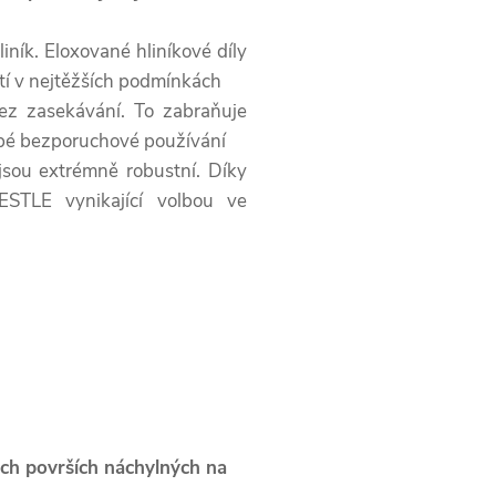
liník. Eloxované hliníkové díly
tí v nejtěžších podmínkách
ez zasekávání. To zabraňuje
obé bezporuchové používání
jsou extrémně robustní. Díky
ESTLE vynikající volbou ve
ých površích náchylných na