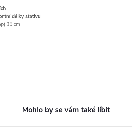
ích
rtní délky stativu
op) 35 cm