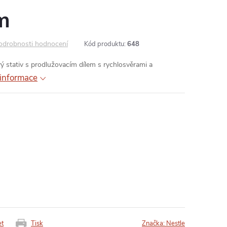
m
odrobnosti hodnocení
Kód produktu:
648
ý stativ s prodlužovacím dílem s rychlosvěrami a
 informace
et
Tisk
Značka:
Nestle