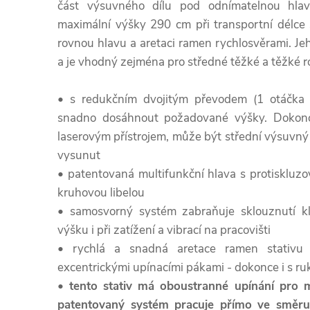
část výsuvného dílu pod odnímatelnou hla
maximální výšky 290 cm při transportní délce
rovnou hlavu a aretaci ramen rychlosvěrami. J
a je vhodný zejména pro středné těžké a těžké rot
• s redukčním dvojitým převodem (1 otáčka
snadno dosáhnout požadované výšky. Dokonc
laserovým přístrojem, může být střední výsuvn
vysunut
• patentovaná multifunkční hlava s protiskluz
kruhovou libelou
• samosvorný systém zabraňuje sklouznutí kli
výšku i při zatížení a vibrací na pracovišti
• rychlá a snadná aretace ramen stativu
excentrickými upínacími pákami - dokonce i s ru
• tento stativ má oboustranné upínání pro ma
patentovaný systém pracuje přímo ve směru s