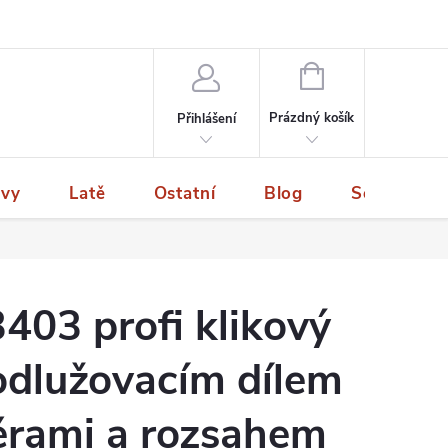
NÁKUPNÍ
KOŠÍK
Prázdný košík
Přihlášení
ivy
Latě
Ostatní
Blog
Servis a p
403 profi klikový
rodlužovacím dílem
ěrami a rozsahem