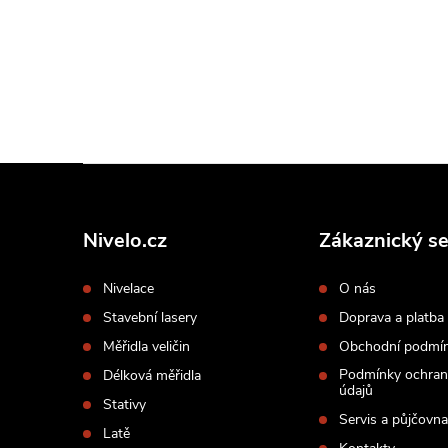
Z
á
p
Nivelo.cz
Zákaznický se
a
Nivelace
O nás
t
Stavební lasery
Doprava a platba
í
Měřidla veličin
Obchodní podmí
Podmínky ochran
Délková měřidla
údajů
Stativy
Servis a půjčovna
Latě