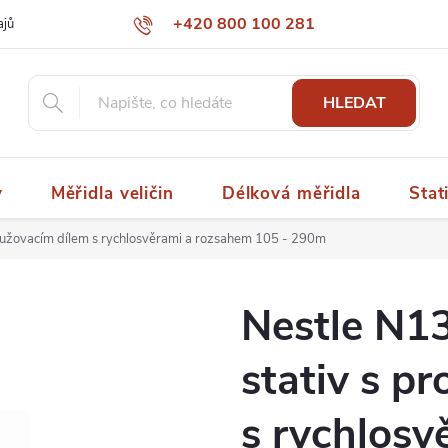
+420 800 100 281
ajů
papaspol@papaspol.cz
HLEDAT
y
Měřidla veličin
Délková měřidla
Stat
dlužovacím dílem s rychlosvěrami a rozsahem 105 - 290m
Nestle N13
stativ s p
s rychlosv