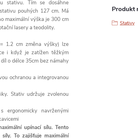
vu stativu. Tím se dosáhne
Produkt n
 stativu pouhých 127 cm. Má
eho maximální výška je 300 cm
Stativy
ační lasery a teodolity.
 = 1.2 cm změna výšky) lze
e i když je zatížen těžkým
ý díl o délce 35cm bez námahy
ovou ochranou a integrovanou
ky. Stativ udržuje zvolenou
 s ergonomicky navrženými
kavicemi
ximální upínací sílu. Tento
íly. To zajišťuje maximální