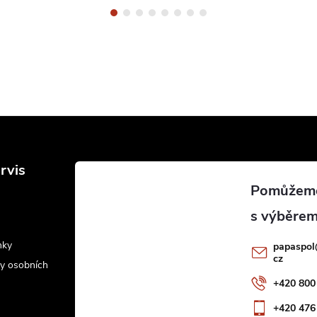
rvis
nky
papaspol
cz
y osobních
+420 800
+420 476