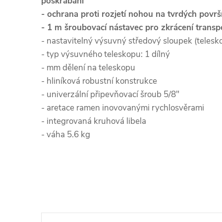
poškrábání
- ochrana proti rozjetí nohou na tvrdých površ
- 1 m šroubovací nástavec pro zkrácení transpo
- nastavitelný výsuvný středový sloupek (telesk
- typ výsuvného teleskopu: 1 dílný
- mm dělení na teleskopu
- hliníková robustní konstrukce
- univerzální připevňovací šroub 5/8"
- aretace ramen inovovanými rychlosvěrami
- integrovaná kruhová libela
- váha 5.6 kg