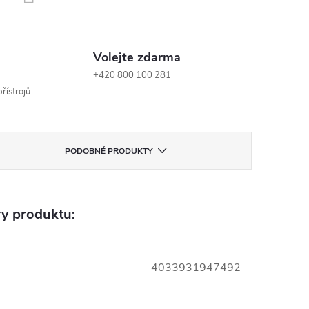
Volejte zdarma
+420 800 100 281
řístrojů
PODOBNÉ PRODUKTY
y produktu:
4033931947492