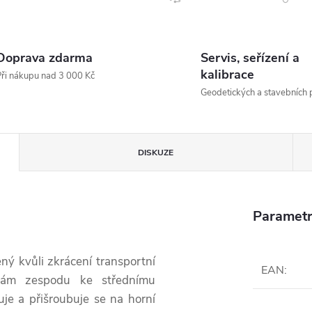
Doprava zdarma
Servis, seřízení a
kalibrace
ři nákupu nad 3 000 Kč
Geodetických a stavebních p
DISKUZE
Parametr
ený kvůli zkrácení transportní
EAN
:
vám zespodu ke střednímu
uje a přišroubuje se na horní