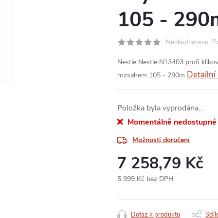
105 - 290
P
Neohodnoceno
Nestle Nestle N13403 profi klikov
Detailní
rozsahem 105 - 290m
Položka byla vyprodána…
Momentálně nedostupné
Možnosti doručení
7 258,79 Kč
5 999 Kč bez DPH
Měrná
cena:
Dotaz k produktu
Sdíl