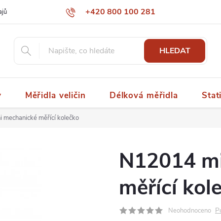
+420 800 100 281
ajů
papaspol@papaspol.cz
HLEDAT
y
Měřidla veličin
Délková měřidla
Stat
 mechanické měřící kolečko
N12014 mi
měřící kol
P
Neohodnoceno