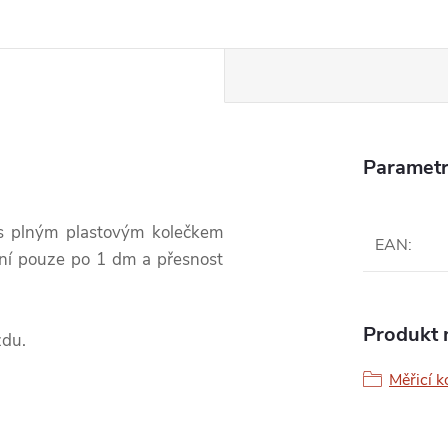
Parametr
s plným plastovým kolečkem
EAN
:
ání pouze po 1 dm a přesnost
Produkt n
zdu.
Měřicí k