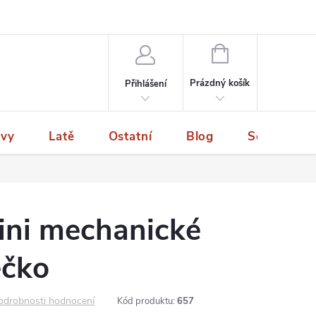
NÁKUPNÍ
KOŠÍK
Prázdný košík
Přihlášení
ivy
Latě
Ostatní
Blog
Servis a p
ni mechanické
ečko
odrobnosti hodnocení
Kód produktu:
657