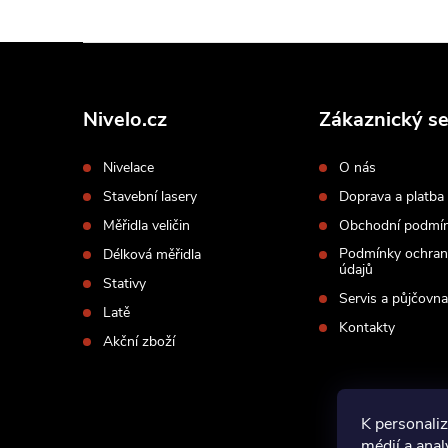
Z
á
p
Nivelo.cz
Zákaznický se
a
Nivelace
O nás
t
Stavební lasery
Doprava a platba
í
Měřidla veličin
Obchodní podmí
Podmínky ochran
Délková měřidla
údajů
Stativy
Servis a půjčovna
Latě
Kontakty
Akční zboží
K personaliz
médií a ana