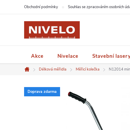
Přejít
Obchodní podmínky
Souhlas se zpracováním osobních úd
na
obsah
Akce
Nivelace
Stavební laser
Délková měřidla
Měřicí kolečka
N12014 mini
Domů
Doprava zdarma