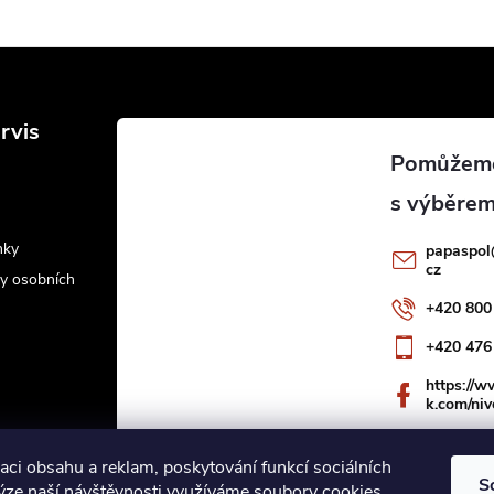
rvis
nky
papaspol
cz
y osobních
+420 800
+420 476
https://
k.com/niv
aci obsahu a reklam, poskytování funkcí sociálních
S
lýze naší návštěvnosti využíváme soubory cookies.