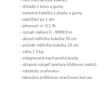
- mini mechanické kolečko
- držadlo z kovu a gumy
- samotné kolečko z plastu a gumy
- odečítání po 1 dm
- přesnost +/- 0.1 %
- rozsah měření 0 - 9999,9 m
- obvod měřícího kolečka 50 cm
- průměr měřícího kolečka 16 cm
- váha 1.3 kg
- integravaná mechanická brzda
- sklopná rukojeť (aretace křídlovou maticí)
- roboticky svařováno
- lakováno práškovou oranžovou barvou