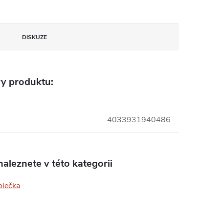
DISKUZE
y produktu:
4033931940486
aleznete v této kategorii
olečka