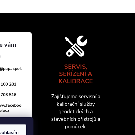
SERVIS,
@
papaspol.
SEŘÍZENÍ A
KALIBRACE
 100 281
 703 516
Zajišťujeme servisní a
kalibrační služby
www.faceboo
elocz
geodetických a
stavebních přístrojů a
pomůcek.
ouhlasím