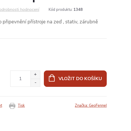
odrobnosti hodnocení
Kód produktu:
1348
připevnění přístroje na zeď , stativ, zárubně
VLOŽIT DO KOŠÍKU
et
Tisk
Značka:
GeoFennel