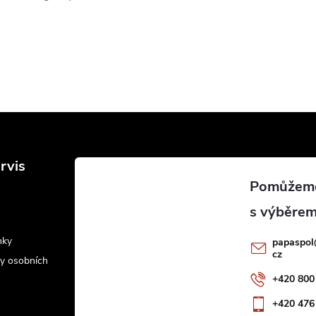
rvis
nky
papaspol
cz
y osobních
+420 800
+420 476