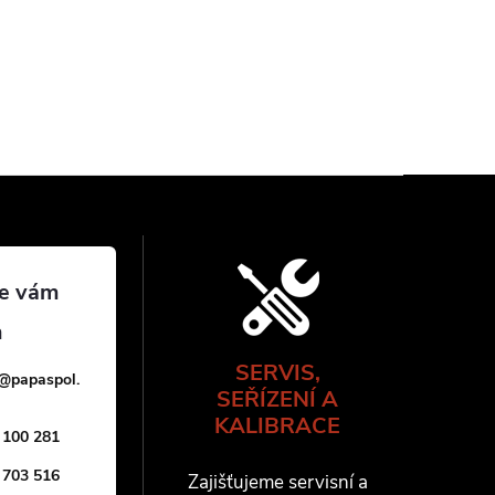
SERVIS,
@
papaspol.
SEŘÍZENÍ A
KALIBRACE
 100 281
 703 516
Zajišťujeme servisní a