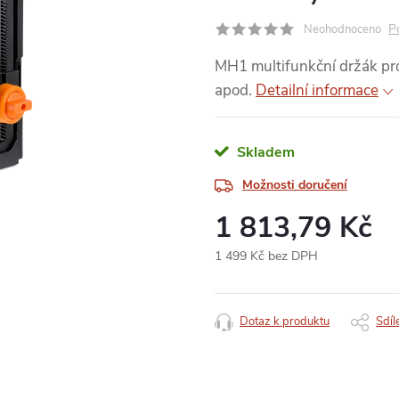
P
Neohodnoceno
MH1 multifunkční držák pro 
apod.
Detailní informace
Skladem
Možnosti doručení
1 813,79 Kč
1 499 Kč bez DPH
Měrná
cena:
Dotaz k produktu
Sdíl