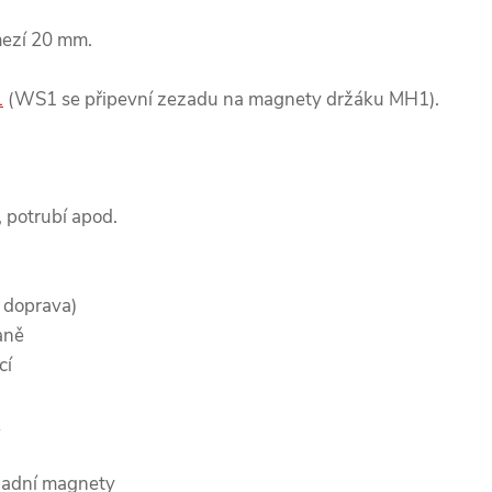
mezí 20 mm.
1
(WS1 se připevní zezadu na magnety držáku MH1).
, potrubí apod.
a doprava)
aně
cí
k
 zadní magnety