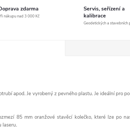
Doprava zdarma
Servis, seřízení a
kalibrace
ři nákupu nad 3 000 Kč
Geodetických a stavebních p
potrubí apod. Je vyrobený z pevného plastu. Je ideální pro p
ozmezí 85 mm oranžové stavěcí kolečko, které lze po na
 laseru.