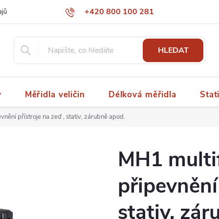
+420 800 100 281
ajů
papaspol@papaspol.cz
HLEDAT
y
Měřidla veličin
Délková měřidla
Stat
nění přístroje na zeď , stativ, zárubně apod.
MH1 multi
připevnění 
stativ, zá