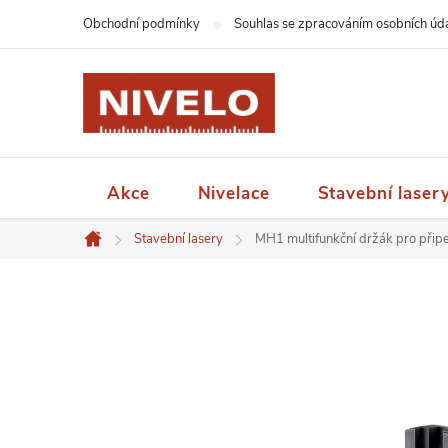
Přejít
Obchodní podmínky
Souhlas se zpracováním osobních úd
na
obsah
Akce
Nivelace
Stavební laser
Stavební lasery
MH1 multifunkční držák pro připev
Domů