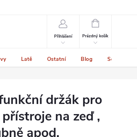
NÁKUPNÍ
KOŠÍK
Prázdný košík
Přihlášení
ivy
Latě
Ostatní
Blog
Servis a p
funkční držák pro
přístroje na zeď ,
rubně apod.