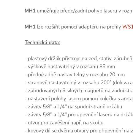
MH1
umožňuje předo/zadní pohyb laseru v roz
MH1
lze rozšířit pomocí adaptéru na profily
WS
Technická data:
- plastový držák přístroje na zeď, stativ, zárubeň
- výškově nastavitelný v rozsahu 85 mm
- předo/zadně nastavitelný v rozsahu 20 mm
- stranově nastavitelný v rozsahu 200° (doleva 
- zabudovaných 6 silných magnetů na zadní str
- nastavení polohy laseru pomocí kolečka s areta
- závity 5/8" a 1/4" na spodní straně držáku
- závity 5/8" a 1/4" pro upevnění laseru na držá
- otvor pro zavěšení např. na skobu
- kovový díl se dvěma otvory pro připevnění na