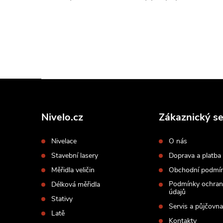
Z
á
p
Nivelo.cz
Zákaznický se
a
Nivelace
O nás
t
Stavební lasery
Doprava a platba
í
Měřidla veličin
Obchodní podmí
Podmínky ochran
Délková měřidla
údajů
Stativy
Servis a půjčovna
Latě
Kontakty