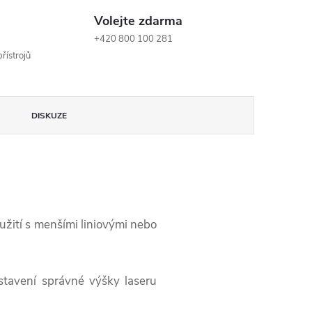
Volejte zdarma
+420 800 100 281
řístrojů
DISKUZE
oužití s menšími liniovými nebo
stavení správné výšky laseru