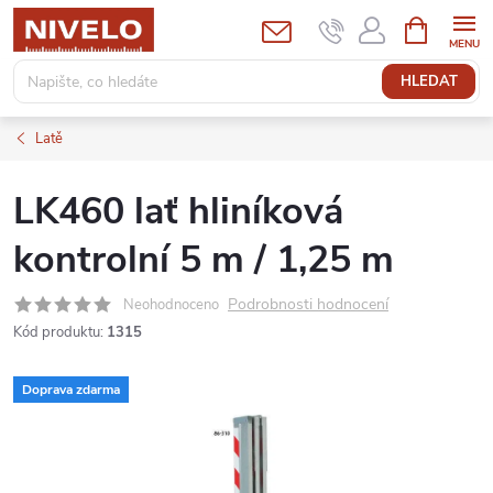
Přejít
NÁKUPNÍ
KOŠÍK
na
obsah
HLEDAT
Latě
LK460 lať hliníková
kontrolní 5 m / 1,25 m
Podrobnosti hodnocení
Neohodnoceno
Kód produktu:
1315
Doprava zdarma