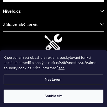
Nivelo.cz
Zákaznický servis
K personalizaci obsahu a reklam, poskytování funkcí
SERVIS, SEŘÍZENÍ A KALIBRACE
sociálních médií a analýze naší návštěvnosti využíváme
soubory cookies. Více informací
zde
.
Zajišťujeme servisní a kalibrační služby geodetických a stavebních
přístrojů a pomůcek.
Nastavení
Copyright 2026
Nivelo
. Všechna práva vyhrazena.
Upravit nastavení
cookies
Nastartoval
💙
Souhlasím
Vytvořil Shoptet