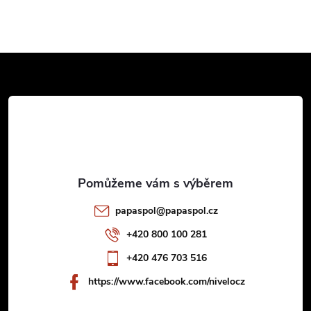
Z
á
p
a
t
papaspol
@
papaspol.cz
í
+420 800 100 281
+420 476 703 516
https://www.facebook.com/nivelocz