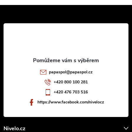
Z
á
p
a
t
papaspol
@
papaspol.cz
í
+420 800 100 281
+420 476 703 516
https://www.facebook.com/nivelocz
Nivelo.cz