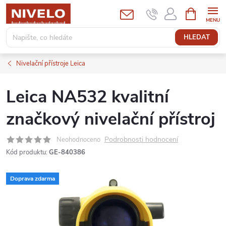
Přejít
NÁKUPNÍ
KOŠÍK
na
obsah
HLEDAT
Nivelační přístroje Leica
Leica NA532 kvalitní
značkový nivelační přístroj
Podrobnosti hodnocení
Neohodnoceno
Kód produktu:
GE-840386
Doprava zdarma