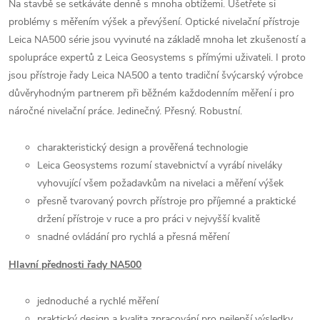
Na stavbě se setkáváte denně s mnoha obtížemi. Ušetřete si
problémy s měřením výšek a převýšení. Optické nivelační přístroje
Leica NA500 série jsou vyvinuté na základě mnoha let zkušeností a
spolupráce expertů z Leica Geosystems s přímými uživateli. I proto
jsou přístroje řady Leica NA500 a tento tradiční švýcarský výrobce
důvěryhodným partnerem při běžném každodenním měření i pro
náročné nivelační práce. Jedinečný. Přesný. Robustní.
charakteristický design a prověřená technologie
Leica Geosystems rozumí stavebnictví a vyrábí niveláky
vyhovující všem požadavkům na nivelaci a měření výšek
přesně tvarovaný povrch přístroje pro příjemné a praktické
držení přístroje v ruce a pro práci v nejvyšší kvalitě
snadné ovládání pro rychlá a přesná měření
Hlavní přednosti řady NA500
jednoduché a rychlé měření
praktický design a kvalita zpracování pro nejlepší výsledky