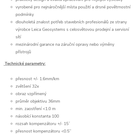
vyrobené pro nejnáročnější místa použití a drsné povětrnostní
podmínky
dlouholetá znalost potřeb stavebních profesionálů ze strany
výrobce Leica Geosystems s celosvětovou prodejní a servisní
sítí
mezinárodní garance na záruční opravy nebo výměny
přístrojů
Technické parametry:
přesnost +/- 1.6mm/km
zvětšení 32x
obraz vzpřímený
průměr objektivu 36mm
min. zaostření <1.0 m
násobící konstanta 100
rozsah kompenzátoru +/- 15´
přesnost kompenzátoru <0.5’’