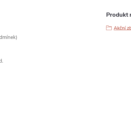
Produkt n
Akční z
odmínek)
d.