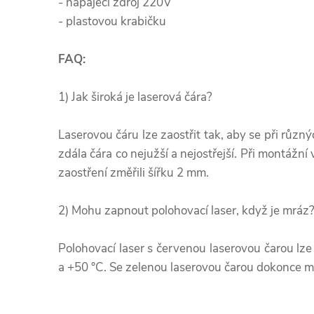
- napájecí zdroj 220V
- plastovou krabičku
FAQ:
1) Jak široká je laserová čára?
Laserovou čáru lze zaostřit tak, aby se při růz
zdála čára co nejužší a nejostřejší. Při montážní
zaostření změřili šířku 2 mm.
2) Mohu zapnout polohovací laser, když je mráz
Polohovací laser s červenou laserovou čarou lze
a +50 °C. Se zelenou laserovou čarou dokonce m