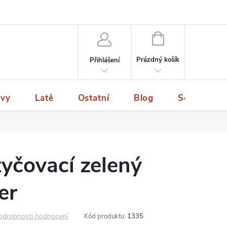
NÁKUPNÍ
KOŠÍK
Prázdný košík
Přihlášení
ivy
Latě
Ostatní
Blog
Servis a p
tyčovací zelený
er
odrobnosti hodnocení
Kód produktu:
1335