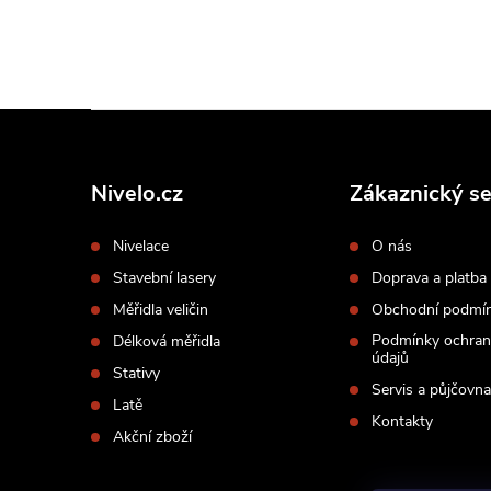
Z
á
p
Nivelo.cz
Zákaznický se
a
Nivelace
O nás
t
Stavební lasery
Doprava a platba
í
Měřidla veličin
Obchodní podmí
Podmínky ochran
Délková měřidla
údajů
Stativy
Servis a půjčovna
Latě
Kontakty
Akční zboží