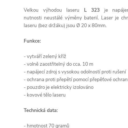
Velkou výhodou laseru
L 323
je napáje
nutnosti neustálé výměny baterií. Laser je ch
laseru (bez držáku) jsou Ø 20 x 80mm.
Funkce:
- vytváří zelený kříž
- volně zaostřitelný do cca. 10 m
- napájecí zdroj s vysokou odolností proti rušení
- ochrana proti přepětí pomocí přepěťové ochra
- pouzdro je elektricky izolováno
- kovové tělo laseru
Technická data:
- hmotnost 70 gramů