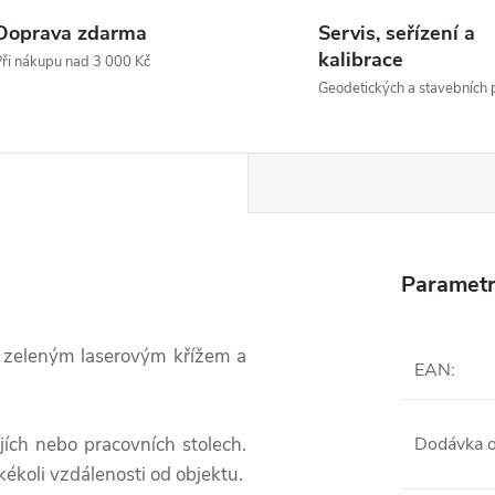
Doprava zdarma
Servis, seřízení a
kalibrace
ři nákupu nad 3 000 Kč
Geodetických a stavebních p
Parametr
e zeleným laserovým křížem a
EAN
:
ích nebo pracovních stolech.
Dodávka 
kékoli vzdálenosti od objektu.