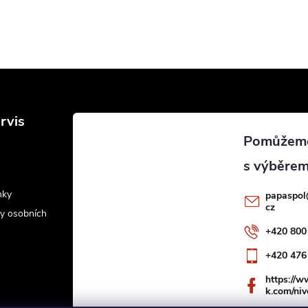
rvis
nky
papaspol
cz
y osobních
+420 800
+420 476
https://
k.com/niv