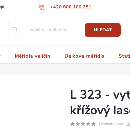
+420 800 100 281
ajů
papaspol@papaspol.cz
HLEDAT
y
Měřidla veličin
Délková měřidla
Stat
L 323 - vy
křížový las
P
Neohodnoceno