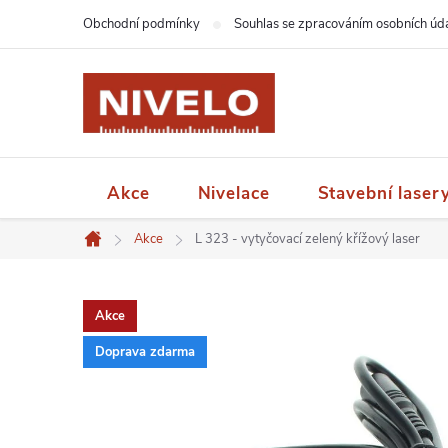
Přejít
Obchodní podmínky
Souhlas se zpracováním osobních úd
na
obsah
Akce
Nivelace
Stavební laser
Akce
L 323 - vytyčovací zelený křížový laser
Domů
Akce
Doprava zdarma