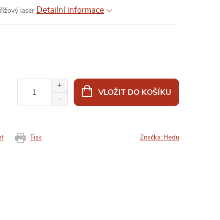
Detailní informace
řížový laser
VLOŽIT DO KOŠÍKU
et
Tisk
Značka:
Hedü