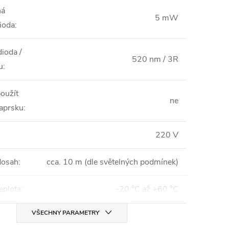
ná
5 mW
ioda
:
ioda /
520 nm / 3R
u
:
oužít
ne
paprsku
:
220 V
dosah
:
cca. 10 m (dle světelných podmínek)
eplota
:
-20 °C až +60 °C
VŠECHNY PARAMETRY