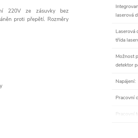
Integrova
ní 220V ze zásuvky bez
laserová d
ráněn proti přepětí. Rozměry
Laserová d
třída laser
Možnost p
detektor 
Napájení
:
ny
Pracovní 
Pracovní t