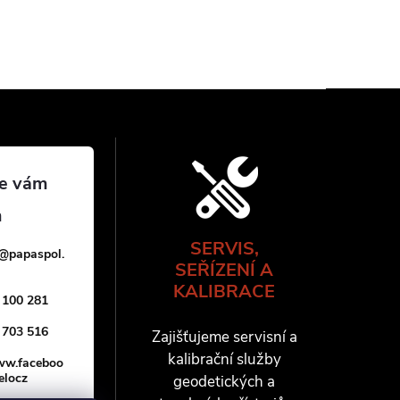
SERVIS,
@
papaspol.
SEŘÍZENÍ A
KALIBRACE
 100 281
 703 516
Zajišťujeme servisní a
kalibrační služby
www.faceboo
elocz
geodetických a