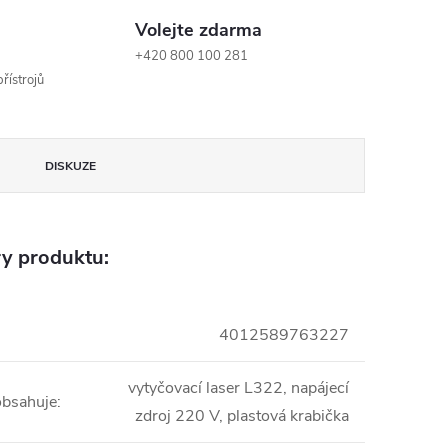
Volejte zdarma
+420 800 100 281
řístrojů
DISKUZE
y produktu:
4012589763227
vytyčovací laser L322, napájecí
obsahuje
:
zdroj 220 V, plastová krabička