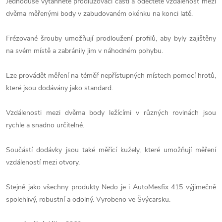
Jednoduše vytáhněte prodlužovací části a odečtěte vzdálenost mezi
dvěma měřenými body v zabudovaném okénku na konci latě.
Frézované šrouby umožňují prodloužení profilů, aby byly zajištěny
na svém místě a zabránily jim v náhodném pohybu.
Lze provádět měření na téměř nepřístupných místech pomocí hrotů,
které jsou dodávány jako standard.
Vzdálenosti mezi dvěma body ležícími v různých rovinách jsou
rychle a snadno určitelné.
Součástí dodávky jsou také měřící kužely, které umožňují měření
vzdáleností mezi otvory.
Stejně jako všechny produkty Nedo je i AutoMesfix 415 výjimečně
spolehlivý, robustní a odolný. Vyrobeno ve Švýcarsku.