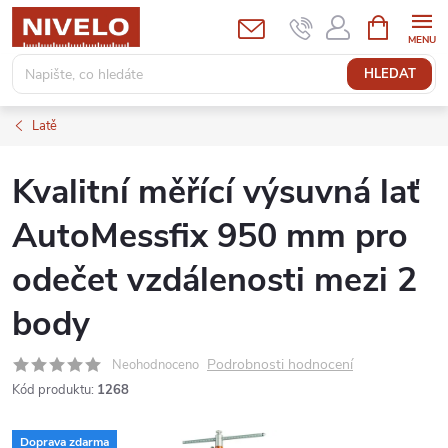
Přejít
NÁKUPNÍ
KOŠÍK
na
obsah
HLEDAT
Latě
Kvalitní měřící výsuvná lať
AutoMessfix 950 mm pro
odečet vzdálenosti mezi 2
body
Podrobnosti hodnocení
Neohodnoceno
Kód produktu:
1268
Doprava zdarma