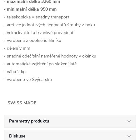
- maximální délka 3260 mm
- minimální délka 950 mm
- teleskopická = snadný transport
- aretace jednotlivých segmentů šrouby z boku
- velmi kvalitní a trvanlivé provedení
- vyrobena z odolného hliníku
- dělení v mm
- snadné odečítání naměřené hodnoty v okénku
- automatické zajištění po složení latě
- váha 2 kg
- vyrobeno ve Švýcarsku
SWISS
MADE
Parametry produktu
Diskuse