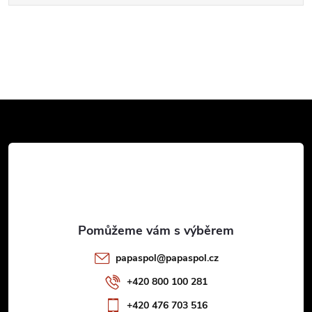
Z
á
p
a
t
papaspol
@
papaspol.cz
í
+420 800 100 281
+420 476 703 516