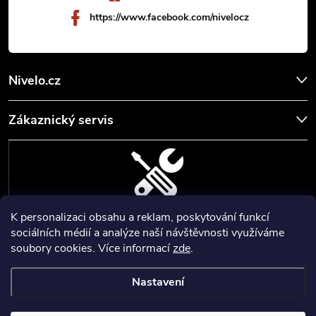
https://www.facebook.com/nivelocz
Nivelo.cz
Zákaznický servis
K personalizaci obsahu a reklam, poskytování funkcí
SERVIS, SEŘÍZENÍ A KALIBRACE
sociálních médií a analýze naší návštěvnosti využíváme
soubory cookies. Více informací
zde
.
Zajišťujeme servisní a kalibrační služby geodetických a stavebních
přístrojů a pomůcek.
Nastavení
Copyright 2026
Nivelo
. Všechna práva vyhrazena.
Upravit nastavení
cookies