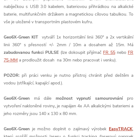
nabíječkou s USB 3.0 kabelem, bateriovou přihrádkou na alkalické
baterie, multifunkčním držákem a magnetickou cílovou tabulkou. To
vše je uložené v transportním plastovém kufru.
Geo6X-Green KIT
vytváří 1x horizontální linii 360° a 2x vertikální
linii 360° s přesností +/- 2mm / 10m a dosahem až 15m. Má
zabudovanou funkci PULSE
(lze dokoupit přijímač
FR 55
nebo
FR
75-MM
a prodloužit dosah na 30m nebo pracovat i venku).
POZOR:
při práci venku je nutno přístroj chránit před deštěm a
vodou (stříkající, kapající apod.).
Geo6X-Green
má dále
možnost vypnutí samourovnání
pro
vytvoření nakloněné roviny
,
je napájen 4x AA alkalickými bateriemi a
jeho rozměry jsou 140 x 130 x 80 mm.
Geo6X-Green
je možno doplnit o zajímavý výrobek
EasyTRACK
,
který rozšíří možnosti laseru o funkci tracking (laserový paprsek