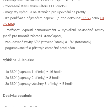
- odstup laserové roviny od zdi / stropu min. 12 mm
- zobrazení stavu akumulátoru LED diodou
- magnety vpředu a na stranách pro upevnění na profily
- lze používat s přijimačem paprsku (nutno dokoupit
FR 55
nebo
FR
75-MM
)
- možnost vypnutí samourovnání = vytvoření nakloněné roviny
(např. pro montáž zábradlí, krokví apod.)
- zabudované závity 5/8" (stavební stativ) a 1/4" (fotostativ)
- pogumované tělo přístroje chráněné proti pádu
Výdrž na Li-Ion aku:
- 1x 360° (zapnuta 1 přímka) = 16 hodin
- 2x 360° (zapnuty 2 přímky) = 8 hodin
- 3x 360° (zapnuty všechny 3 přímky) = 5 hodin
Dodávka obsahuje: