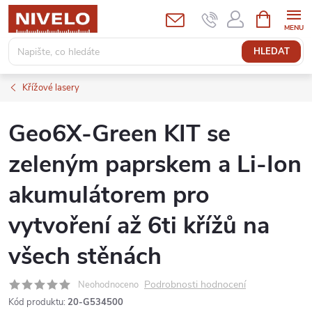
Přejít
NÁKUPNÍ
KOŠÍK
na
obsah
HLEDAT
Křížové lasery
Geo6X-Green KIT se
zeleným paprskem a Li-Ion
akumulátorem pro
vytvoření až 6ti křížů na
všech stěnách
Podrobnosti hodnocení
Neohodnoceno
Kód produktu:
20-G534500