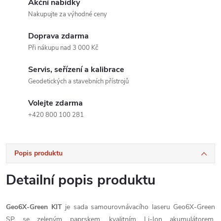
Akční nabídky
Nakupujte za výhodné ceny
Doprava zdarma
Při nákupu nad 3 000 Kč
Servis, seřízení a kalibrace
Geodetických a stavebních přístrojů
Volejte zdarma
+420 800 100 281
Popis produktu
Detailní popis produktu
Geo6X-Green KIT
je sada samourovnávacího laseru Geo6X-Green
SP se zeleným paprskem, kvalitním Li-Ion akumulátorem,