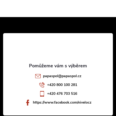
Z
á
p
a
t
papaspol
@
papaspol.cz
í
+420 800 100 281
+420 476 703 516
https://www.facebook.com/nivelocz