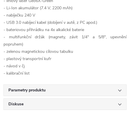
- liniový laser Geo6X-Green
- Li-Ion akumulátor (7.4 V, 2200 mAh)
- nabíječku 240 V
- USB 3.0 nabíjecí kabel (dobíjení v autě, z PC apod.)
- bateriovou přihrádku na 4x alkalické baterie
- multifunkční držák (magnety, závit 1/4" a 5/8", upevnění
popruhem)
- zelenou magnetickou cílovou tabulku
- plastový transportní kufr
- návod v čj
- kalibrační list
Parametry produktu
Diskuse