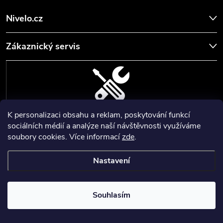
Nivelo.cz
Zákaznický servis
K personalizaci obsahu a reklam, poskytování funkcí
SERVIS, SEŘÍZENÍ A KALIBRACE
sociálních médií a analýze naší návštěvnosti využíváme
soubory cookies. Více informací
zde
.
Zajišťujeme servisní a kalibrační služby geodetických a stavebních
přístrojů a pomůcek.
Nastavení
Copyright 2026
Nivelo
. Všechna práva vyhrazena.
Upravit nastavení
cookies
Nastartoval
💙
Souhlasím
Vytvořil Shoptet