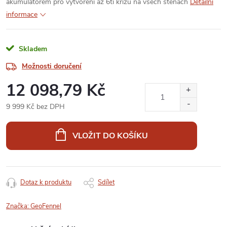
akumulátorem pro vytvoření až 6ti křížů na všech stěnách
Detailní
informace
Skladem
Možnosti doručení
12 098,79 Kč
9 999 Kč bez DPH
Měrná
cena:
VLOŽIT DO KOŠÍKU
Dotaz k produktu
Sdílet
Značka:
GeoFennel