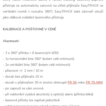
přístroje se automaticky zarovná na střed přijímače EasyTRACK ve
vertikální rovině v rozsahu 360°). EasyTRACK také zároveň slouží
jako dálkové ovládání laserového přístroje.
KALIBRACE A POŠTOVNÉ V CENĚ
Vlastnosti:
- 3 x 360° přímka = 6 laserových křížů
- 1x horizontální linie 360° (kolem celé místnosti)
- 2x vertikální linie 360° (kolem celé místnosti)
- přesnost +/- 2 mm / 10 m
- dosah bez přijímače 15 m
- dosah s přijímačem 30 m (nutno dokoupit
FR 55
nebo
FR 75-MM
)
- po zapnutí se sám urovná
- při naklonění vydává akustický a optický alarm (přímka bliká)
- laserové přímky lze zapínat jednotlivě