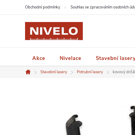
Přejít
Obchodní podmínky
Souhlas se zpracováním osobních úd
na
obsah
Akce
Nivelace
Stavební laser
Stavební lasery
Potrubní lasery
kovový držák
Domů