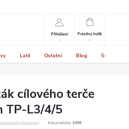
NÁKUPNÍ
KOŠÍK
Prázdný košík
Přihlášení
ivy
Latě
Ostatní
Blog
Servis a p
ák cílového terče
n TP-L3/4/5
odrobnosti hodnocení
Kód produktu:
1008