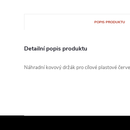
POPIS PRODUKTU
Detailní popis produktu
Náhradní kovový držák pro cílové plastové červ
Z
á