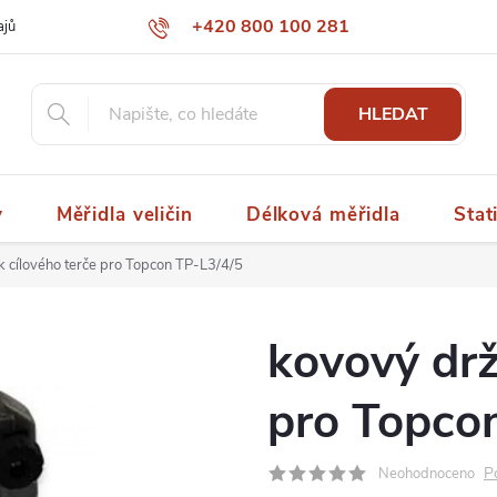
+420 800 100 281
ajů
papaspol@papaspol.cz
HLEDAT
y
Měřidla veličin
Délková měřidla
Stat
 cílového terče pro Topcon TP-L3/4/5
kovový drž
pro Topco
P
Neohodnoceno