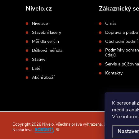
p
Nivelo.cz
Zákaznický se
a
Nivelace
O nás
t
Stavební lasery
Doprava a platba
í
Měřidla veličin
Obchodní podmí
Podmínky ochran
Délková měřidla
údajů
Stativy
Servis a půjčovna
Latě
Kontakty
Akční zboží
K personaliz
médií a ana
Více inform
Copyright 2026
Nivelo
. Všechna práva vyhrazena.
Upravit nastavení c
Nastartoval
💙
Nastaven