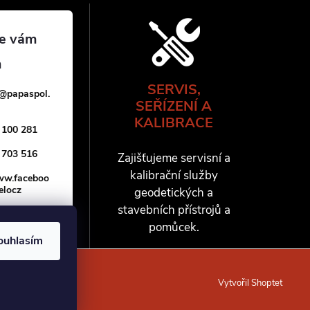
SERVIS,
@
papaspol.
SEŘÍZENÍ A
KALIBRACE
 100 281
 703 516
Zajišťujeme servisní a
kalibrační služby
www.faceboo
elocz
geodetických a
stavebních přístrojů a
pomůcek.
ouhlasím
Vytvořil Shoptet