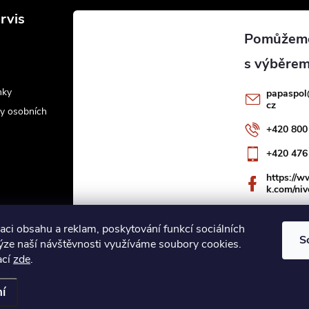
rvis
nky
papaspol
cz
y osobních
+420 800
+420 476
https://
k.com/niv
aci obsahu a reklam, poskytování funkcí sociálních
S
lýze naší návštěvnosti využíváme soubory cookies.
ací
zde
.
ookies
í