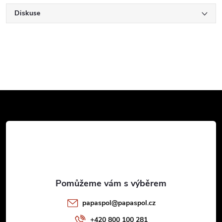
Diskuse
Z
á
p
a
t
papaspol
@
papaspol.cz
+420 800 100 281