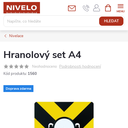
Přejít
NÁKUPNÍ
KOŠÍK
na
obsah
HLEDAT
Nivelace
Hranolový set A4
Podrobnosti hodnocení
Neohodnoceno
Kód produktu:
1560
Doprava zdarma