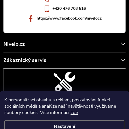
í
+420 476 703 516
https://www.facebook.com/nivelocz
Nivelo.cz
Zákaznický servis
K personalizaci obsahu a reklam, poskytování funkcí
SERVIS, SEŘÍZENÍ A KALIBRACE
sociálních médií a analýze naší návštěvnosti využíváme
soubory cookies. Více informací
zde
.
Zajišťujeme servisní a kalibrační služby geodetických a stavebních
přístrojů a pomůcek.
Nastavení