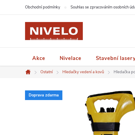
Přejít
Obchodní podmínky
Souhlas se zpracováním osobních úd
na
obsah
Akce
Nivelace
Stavební laser
Ostatní
Hledačky vedení a kovů
Hledačka p
Domů
Doprava zdarma