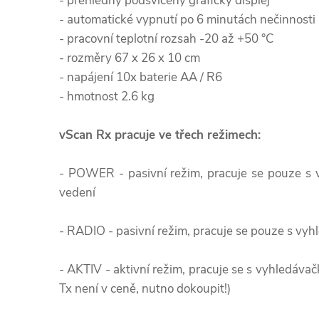
- přehledný podsvícený grafický displej
- automatické vypnutí po 6 minutách nečinnosti
- pracovní teplotní rozsah -20 až +50 °C
- rozměry 67 x 26 x 10 cm
- napájení 10x baterie AA / R6
- hmotnost 2.6 kg
vScan Rx pracuje ve třech režimech:
- POWER - pasivní režim, pracuje se pouze s v
vedení
- RADIO - pasivní režim, pracuje se pouze s vyh
- AKTIV - aktivní režim, pracuje se s vyhledáv
Tx není v ceně, nutno dokoupit!)