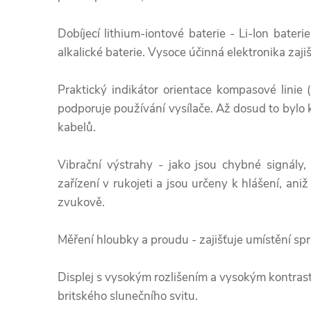
Dobíjecí lithium-iontové baterie - Li-Ion bateri
alkalické baterie. Vysoce účinná elektronika zaji
Praktický indikátor orientace kompasové linie 
podporuje používání vysílače. Až dosud to bylo 
kabelů.
Vibrační výstrahy - jako jsou chybné signály, 
zařízení v rukojeti a jsou určeny k hlášení, an
zvukově.
Měření hloubky a proudu - zajišťuje umístění sp
Displej s vysokým rozlišením a vysokým kontras
britského slunečního svitu.