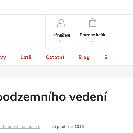
NÁKUPNÍ
KOŠÍK
Prázdný košík
Přihlášení
ivy
Latě
Ostatní
Blog
Servis a p
podzemního vedení
odrobnosti hodnocení
Kód produktu:
1093