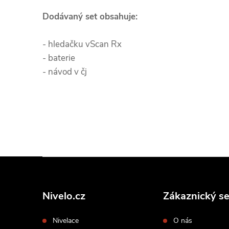
Dodávaný set obsahuje:
- hledačku vScan Rx
- baterie
- návod v čj
Z
á
p
Nivelo.cz
Zákaznický se
a
Nivelace
O nás
t