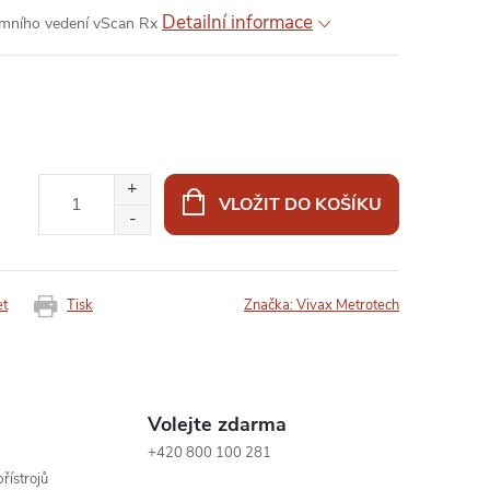
Detailní informace
emního vedení vScan Rx
VLOŽIT DO KOŠÍKU
et
Tisk
Značka:
Vivax Metrotech
Volejte zdarma
+420 800 100 281
řístrojů