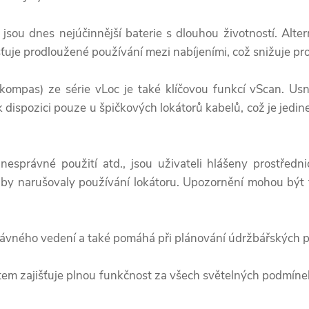
e jsou dnes nejúčinnější baterie s dlouhou životností. Alte
šťuje prodloužené používání mezi nabíjeními, což snižuje pro
(kompas) ze série vLoc je také klíčovou funkcí vScan. Usn
k dispozici pouze u špičkových lokátorů kabelů, což je jedi
nesprávné použití atd., jsou uživateli hlášeny prostředn
iž by narušovaly používání lokátoru. Upozornění mohou být
rávného vedení a také pomáhá při plánování údržbářských p
tem zajišťuje plnou funkčnost za všech světelných podmínek