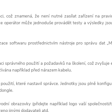
ci, což znamená, že není nutné zasílat zařízení na pravi
že operátor může jednoduše provádět testy a výsledky js
izace softwaru prostřednictvím nástroje pro správu dat „
ci správného použití a požadavků na školení, což zvyšuje e
užívána například před nárazem kabelu.
í použití, které nastavil správce. Jednotky jsou plně konfig
dongle.
dní obrazovky (přidejte například logo vaší společnosti/te
no jinými dodavateli atd.