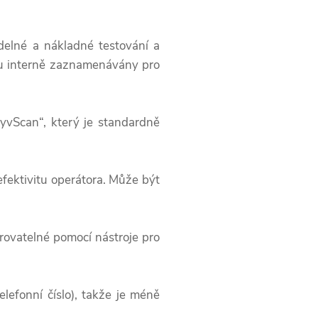
delné a nákladné testování a
ou interně zaznamenávány pro
MyvScan“, který je standardně
fektivitu operátora. Může být
urovatelné pomocí nástroje pro
lefonní číslo), takže je méně