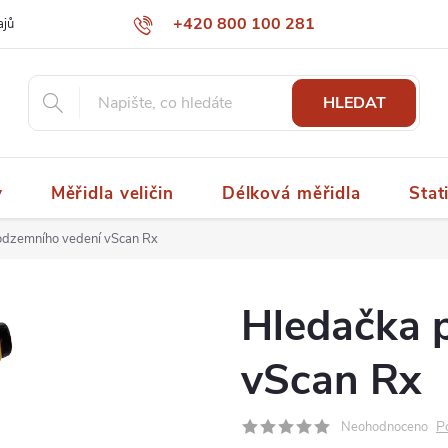
+420 800 100 281
ajů
papaspol@papaspol.cz
HLEDAT
y
Měřidla veličin
Délková měřidla
Stat
odzemního vedení vScan Rx
Hledačka 
vScan Rx
P
Neohodnoceno