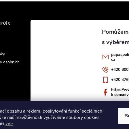
rvis
nky
papaspol
cz
y osobních
+420 800
+420 476
https://
k.com/niv
aci obsahu a reklam, poskytování funkcí sociálních
S
lýze naší návštěvnosti využíváme soubory cookies.
ací
zde
.