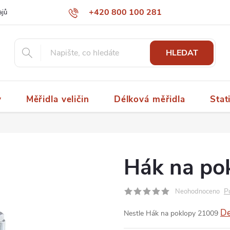
+420 800 100 281
ajů
papaspol@papaspol.cz
HLEDAT
y
Měřidla veličin
Délková měřidla
Stat
Hák na po
P
Neohodnoceno
De
Nestle Hák na poklopy 21009