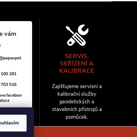
SERVIS,
@
papaspol.
SEŘÍZENÍ A
KALIBRACE
 100 281
 703 516
Zajišťujeme servisní a
kalibrační služby
www.faceboo
elocz
geodetických a
stavebních přístrojů a
pomůcek.
ouhlasím