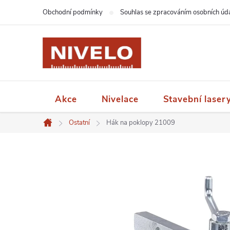
Přejít
Obchodní podmínky
Souhlas se zpracováním osobních úd
na
obsah
Akce
Nivelace
Stavební laser
Ostatní
Hák na poklopy 21009
Domů