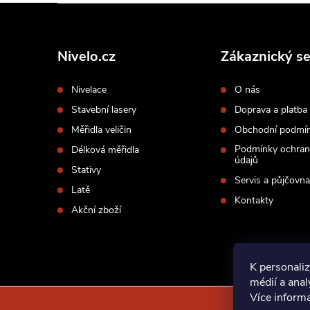
Z
á
p
Nivelo.cz
Zákaznický se
a
Nivelace
O nás
t
Stavební lasery
Doprava a platba
í
Měřidla veličin
Obchodní podmí
Podmínky ochran
Délková měřidla
údajů
Stativy
Servis a půjčovna
Latě
Kontakty
Akční zboží
K personaliz
médií a ana
Více inform