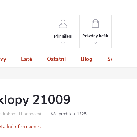
NÁKUPNÍ
KOŠÍK
Prázdný košík
Přihlášení
ivy
Latě
Ostatní
Blog
Servis a p
klopy 21009
odrobnosti hodnocení
Kód produktu:
1225
tailní informace